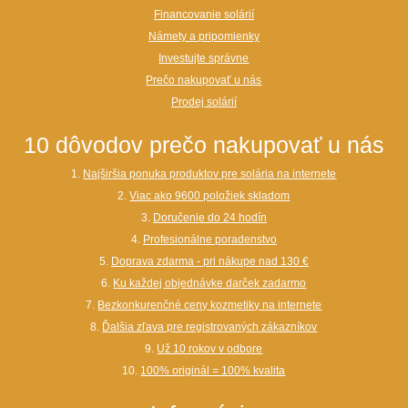
Financovanie solárií
Námety a pripomienky
Investujte správne
Prečo nakupovať u nás
Prodej solárií
10 dôvodov prečo nakupovať u nás
1.
Najširšia ponuka produktov pre solária na internete
2.
Viac ako 9600 položiek skladom
3.
Doručenie do 24 hodín
4.
Profesionálne poradenstvo
5.
Doprava zdarma - pri nákupe nad 130 €
6.
Ku každej objednávke darček zadarmo
7.
Bezkonkurenčné ceny kozmetiky na internete
8.
Ďalšia zľava pre registrovaných zákazníkov
9.
Už 10 rokov v odbore
10.
100% originál = 100% kvalita