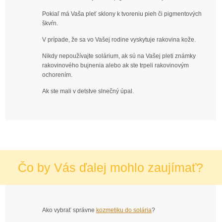
Pokiaľ má Vaša pleť sklony k tvoreniu pieh či pigmentových
škvŕn.
V prípade, že sa vo Vašej rodine vyskytuje rakovina kože.
Nikdy nepoužívajte solárium, ak sú na Vašej pleti známky
rakovinového bujnenia alebo ak ste trpeli rakovinovým
ochorením.
Ak ste mali v detstve slnečný úpal.
Čo by Vás ďalej mohlo zaujímať?
Ako vybrať správne
kozmetiku do solária
?