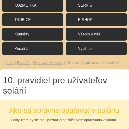
KOZMETIKA
SERVIS
TRUBICE
E-SHOP
Kontakty
Všetko o nás
Poradňa
Využitie
Insun
|
Poradňa
|
Opalování v soláriu
|
10. pravidiel pre užívateľov solárií
10. pravidiel pre užívateľov
solárií
Ako sa správne opaľovať v soláriu
Fakty, ktoré by ste mali poznať pred začiatkom opaľovania v soláriu.