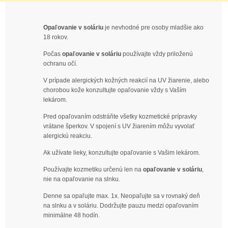
Opaľovanie v soláriu
je nevhodné pre osoby mladšie ako
18 rokov.
Počas
opaľovanie v soláriu
používajte vždy priloženú
ochranu očí.
V prípade alergických kožných reakcií na UV žiarenie, alebo
chorobou kože konzultujte opaľovanie vždy s Vaším
lekárom.
Pred opaľovaním odstráňte všetky kozmetické prípravky
vrátane šperkov. V spojení s UV žiarením môžu vyvolať
alergickú reakciu.
Ak užívate lieky, konzultujte opaľovanie s Vašim lekárom.
Používajte kozmetiku určenú len na
opaľovanie v soláriu
,
nie na opaľovanie na slnku.
Denne sa opaľujte max. 1x. Neopaľujte sa v rovnaký deň
na slnku a v soláriu. Dodržujte pauzu medzi opaľovaním
minimálne 48 hodín.