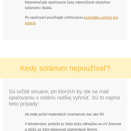
Neprekračujte opaľovacie časy odporúčané obsluhou
solárneho štúdia.
Po opaľovaní používajte zvlhčovaciu
kozmetiku určenú pre
soláriá
.
Kedy solárium nepoužívať?
Sú určité siruace, pri ktorých by ste sa mali
opaľovaniu v soláriu radšej vyhnúť. Sú to najmä
tieto prípady:
Ak máte počet materských znamienok viac ako 50.
V tehotenstve, pretože je Vaša koža citlivejšia na UV žiarenie
a môžu sa Vám objavovať pigmentové škvrny.