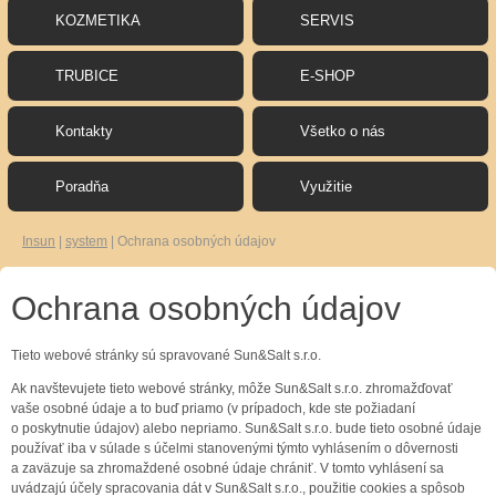
KOZMETIKA
SERVIS
TRUBICE
E-SHOP
Kontakty
Všetko o nás
Poradňa
Využitie
Insun
|
system
|
Ochrana osobných údajov
Ochrana osobných údajov
Tieto webové stránky sú spravované
Sun&Salt s.r.o.
Ak navštevujete tieto webové stránky, môže
Sun&Salt s.r.o.
zhromažďovať
vaše osobné údaje a to buď priamo (v prípadoch, kde ste požiadaní
o poskytnutie údajov) alebo nepriamo.
Sun&Salt s.r.o.
bude tieto osobné údaje
používať iba v súlade s účelmi stanovenými týmto vyhlásením o dôvernosti
a zaväzuje sa zhromaždené osobné údaje chrániť.
V tomto vyhlásení sa
uvádzajú účely spracovania dát v
Sun&Salt s.r.o.
, použitie cookies a spôsob