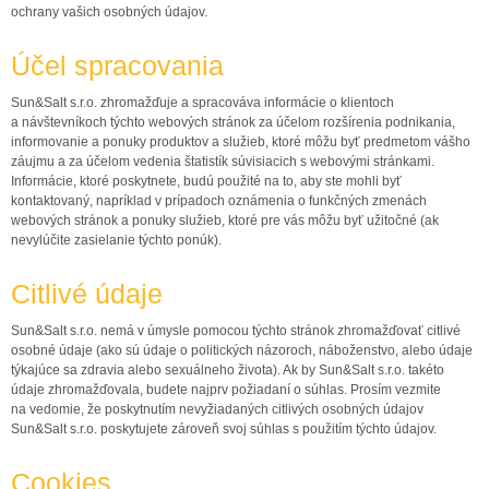
ochrany vašich osobných údajov.
Účel spracovania
Sun&Salt s.r.o.
zhromažďuje a spracováva informácie o klientoch
a návštevníkoch týchto webových stránok za účelom rozšírenia podnikania,
informovanie a ponuky produktov a služieb, ktoré môžu byť predmetom vášho
záujmu a za účelom vedenia štatistík súvisiacich s webovými stránkami.
Informácie, ktoré poskytnete, budú použité na to, aby ste mohli byť
kontaktovaný, napríklad v prípadoch oznámenia o funkčných zmenách
webových stránok a ponuky služieb, ktoré pre vás môžu byť užitočné (ak
nevylúčite zasielanie týchto ponúk).
Citlivé údaje
Sun&Salt s.r.o.
nemá v úmysle pomocou týchto stránok zhromažďovať citlivé
osobné údaje (ako sú údaje o politických názoroch, náboženstvo, alebo údaje
týkajúce sa zdravia alebo sexuálneho života).
Ak by
Sun&Salt s.r.o.
takéto
údaje zhromažďovala, budete najprv požiadaní o súhlas.
Prosím vezmite
na vedomie, že poskytnutím nevyžiadaných citlivých osobných údajov
Sun&Salt s.r.o.
poskytujete zároveň svoj súhlas s použitím týchto údajov.
Cookies