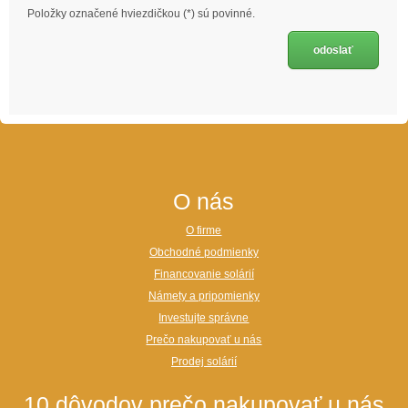
Položky označené hviezdičkou (*) sú povinné.
O nás
O firme
Obchodné podmienky
Financovanie solárií
Námety a pripomienky
Investujte správne
Prečo nakupovať u nás
Prodej solárií
10 dôvodov prečo nakupovať u nás