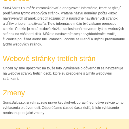
Sun&Salt s.r.o.
môže zhromažďovať a analyzovať informácie, ktoré sa týkajú
používania týchto webových stránok, vrátane názvu domény, počtu klikov,
navštívených stránok, predchádzajúcich a následne navštívených stránok
a dĺžky pripojenia užívateľa.
Tieto informácie môžu byť získané pomocou
cookie.
Cookie je malá textová zložka, umiestnená serverom týchto webových
stránok na váš hard-disk.
Môžete nastavením svojho vyhľadávače zvoliť,
či cookie používať alebo nie.
Pomocou cookie sa uľahčí a urýchli prehliadanie
týchto webových stránok.
Webové stránky tretích strán
Chceli by sme upozorniť na to, že toto vyhlásenie o dôvernosti sa nevzťahuje
na webové stránky tretích osôb, ktoré sú prepojené s týmito webovými
stránkami.
Zmeny
Sun&Salt s.r.o.
si vyhradzuje právo kedykoľvek upraviť jednotlivé sekcie tohto
vyhlásenia o dôvernosti.
Odporúčame čas od času zistiť, či toto vyhlásenie
neobsahuje nejaké zmeny.