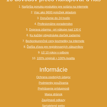
1.
Najširšia ponuka produktov pre solária na internete
2.
Viac ako 9600 položiek skladom
3.
Doručenie do 24 hodín
4.
Profesionálne poradenstvo
5.
Doprava zdarma - pri nákupe nad 130 €
6.
Ku každej objednávke darček zadarmo
7.
Bezkonkurenčné ceny kozmetiky na internete
8.
Ďalšia zľava pre registrovaných zákazníkov
9.
Už 10 rokov v odbore
10.
100% originál = 100% kvalita
Informácie
Ochrana osobných údajov
Podmienky používania
Prehlásenie prístupnosti
Mapa stránok
Zaujímavé odkazy
Spriatelené weby