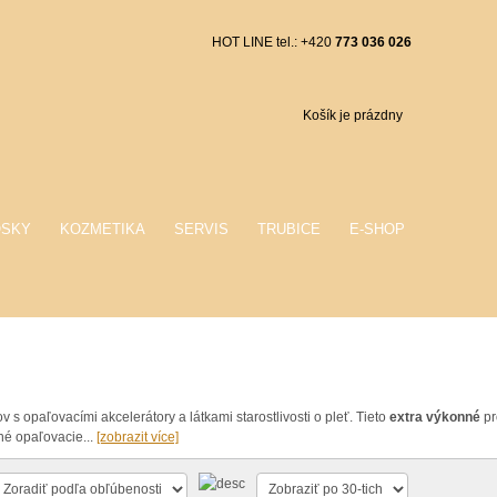
HOT LINE tel.: +420
773 036 026
Košík je prázdny
OSKY
KOZMETIKA
SERVIS
TRUBICE
E-SHOP
ov
s
opaľovacími
akcelerátory
a
látkami
starostlivosti
o
pleť
.
Tieto
extra
výkonné
pr
tné opaľovacie
...
[zobrazit více]