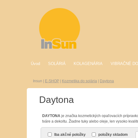
Úvod
SOLÁRIÁ
KOLAGENÁRIA
VIBRAČNÉ D
Insun
|
E-SHOP
|
Kozmetika do solária
|
Daytona
Daytona
DAYTONA
je značka
kozmetických
opaľovacích
prípravk
tváre
a
dekoltu
.
Žiadne
tuky alebo
oleje
,
len
vysoko
kvali
Iba akčné položky
položky skladom