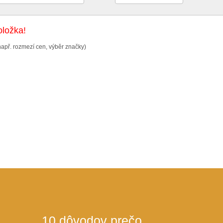
ložka!
např. rozmezí cen, výběr značky)
10 dôvodov prečo