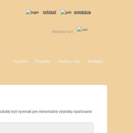
prihlásiť
registrácia
Využitie
Poradňa
Všetko o nás
Kontakty
odukty
boli vyvinuté
pre
mimoriadne výsledky
opaľovanie