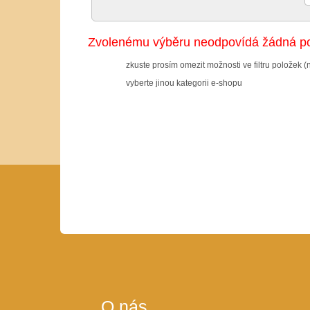
Zvolenému výběru neodpovídá žádná po
zkuste prosím omezit možnosti ve filtru položek (
vyberte jinou kategorii e-shopu
O nás