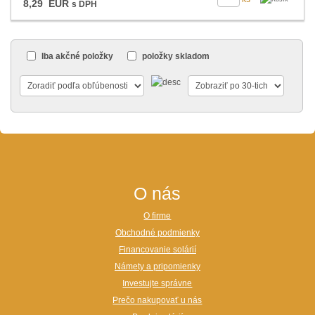
8,29 EUR
s DPH
Iba akčné položky
položky skladom
O nás
O firme
Obchodné podmienky
Financovanie solárií
Námety a pripomienky
Investujte správne
Prečo nakupovať u nás