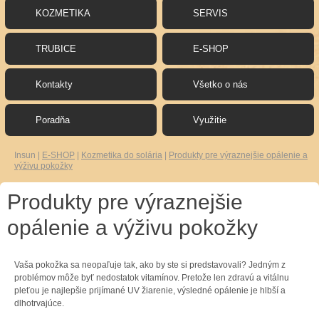
KOZMETIKA
SERVIS
TRUBICE
E-SHOP
Kontakty
Všetko o nás
Poradňa
Využitie
Insun
|
E-SHOP
|
Kozmetika do solária
|
Produkty pre výraznejšie opálenie a
výživu pokožky
Produkty pre výraznejšie
opálenie a výživu pokožky
Vaša
pokožka
sa
neopaľuje
tak
,
ako by ste
si predstavovali
?
Jedným
z
problémov môže
byť
nedostatok
vitamínov
.
Pretože len
zdravú
a
vitálnu
pleťou
je najlepšie
prijímané
UV
žiarenie
,
výsledné
opálenie
je hlbší
a
dlhotrvajúce
.