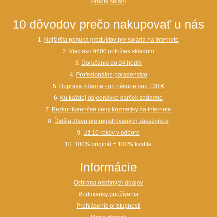
Prodej solárií
10 dôvodov prečo nakupovať u nás
1.
Najširšia ponuka produktov pre solária na internete
2.
Viac ako 9600 položiek skladom
3.
Doručenie do 24 hodín
4.
Profesionálne poradenstvo
5.
Doprava zdarma - pri nákupe nad 130 €
6.
Ku každej objednávke darček zadarmo
7.
Bezkonkurenčné ceny kozmetiky na internete
8.
Ďalšia zľava pre registrovaných zákazníkov
9.
Už 10 rokov v odbore
10.
100% originál = 100% kvalita
Informácie
Ochrana osobných údajov
Podmienky používania
Prehlásenie prístupnosti