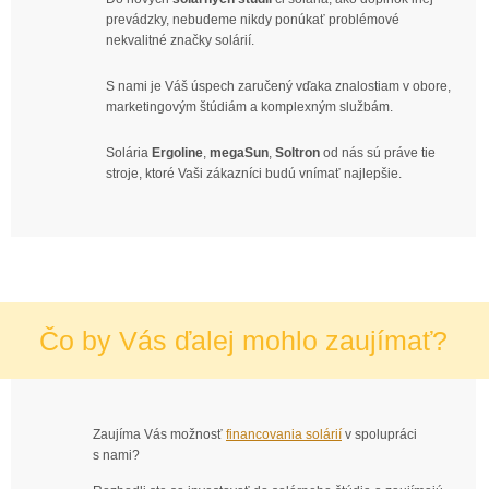
prevádzky, nebudeme nikdy ponúkať problémové
nekvalitné značky solárií.
S nami je Váš úspech zaručený vďaka znalostiam v obore,
marketingovým štúdiám a komplexným službám.
Solária
Ergoline
,
megaSun
,
Soltron
od nás sú práve tie
stroje, ktoré Vaši zákazníci budú vnímať najlepšie.
Čo by Vás ďalej mohlo zaujímať?
Zaujíma Vás možnosť
financovania solárií
v spolupráci
s nami?