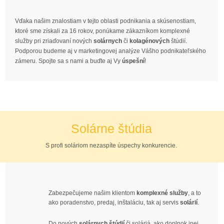
Vďaka našim znalostiam v tejto oblasti podnikania a skúsenostiam,
ktoré sme získali za 16 rokov, ponúkame zákazníkom komplexné
služby pri zriaďovaní nových
solárnych
či
kolagénových
štúdií.
Podporou budeme aj v marketingovej analýze Vášho podnikateľského
zámeru. Spojte sa s nami a buďte aj Vy
úspešní
!
Solárne štúdia
S profi soláriom nezaspíte úspechy konkurencie.
Zabezpečujeme našim klientom
komplexné služby
, a to
ako poradenstvo, predaj, inštaláciu, tak aj servis
solárií
.
Do nových
solárnych štúdií
či soláriá, ako doplnok inej