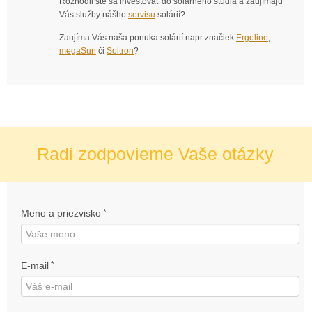
Rozhodli ste sa investovať do solárneho štúdia a zaujímajú
Vás služby nášho
servisu
solárií?
Zaujíma Vás naša ponuka solárií napr značiek
Ergoline
,
megaSun
či
Soltron
?
Radi zodpovieme Vaše otázky
Meno a priezvisko
*
E-mail
*