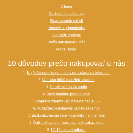
O firme
Obchodné podmienky
Financovanie solárií
Námety a pripomienky
Investujte správne
Prečo nakupovať u nás
Prodej solárií
10 dôvodov prečo nakupovať u nás
1.
Najširšia ponuka produktov pre solária na internete
2.
Viac ako 9600 položiek skladom
3.
Doručenie do 24 hodín
4.
Profesionálne poradenstvo
5.
Doprava zdarma - pri nákupe nad 130 €
6.
Ku každej objednávke darček zadarmo
7.
Bezkonkurenčné ceny kozmetiky na internete
8.
Ďalšia zľava pre registrovaných zákazníkov
9.
Už 10 rokov v odbore