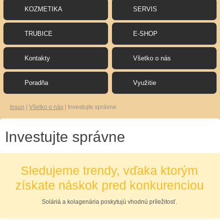
KOZMETIKA
SERVIS
TRUBICE
E-SHOP
Kontakty
Všetko o nás
Poradňa
Využitie
Insun
|
Všetko o nás
|
Investujte správne
Investujte správne
Sledujeme trendy, vďaka ktorým
získate náskok pred konkurenciou
Soláriá a kolagenária poskytujú vhodnú príležitosť.