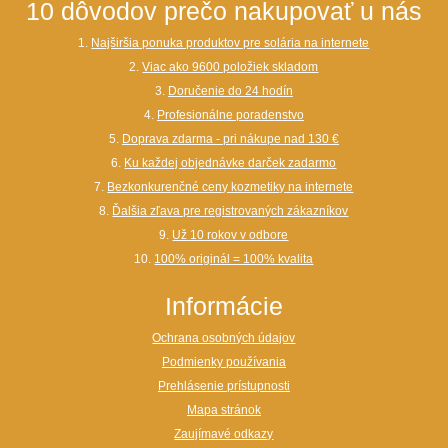
10 dôvodov prečo nakupovať u nás
1.
Najširšia ponuka produktov pre solária na internete
2.
Viac ako 9600 položiek skladom
3.
Doručenie do 24 hodín
4.
Profesionálne poradenstvo
5.
Doprava zdarma - pri nákupe nad 130 €
6.
Ku každej objednávke darček zadarmo
7.
Bezkonkurenčné ceny kozmetiky na internete
8.
Ďalšia zľava pre registrovaných zákazníkov
9.
Už 10 rokov v odbore
10.
100% originál = 100% kvalita
Informácie
Ochrana osobných údajov
Podmienky používania
Prehlásenie prístupnosti
Mapa stránok
Zaujímavé odkazy