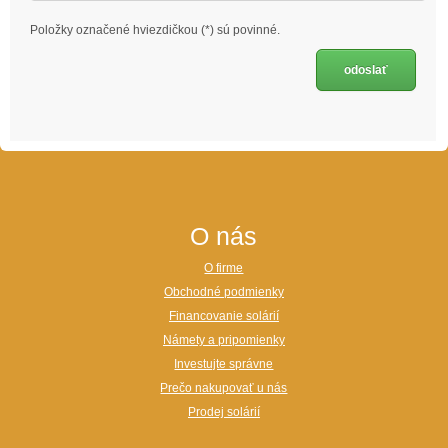
Položky označené hviezdičkou (*) sú povinné.
O nás
O firme
Obchodné podmienky
Financovanie solárií
Námety a pripomienky
Investujte správne
Prečo nakupovať u nás
Prodej solárií