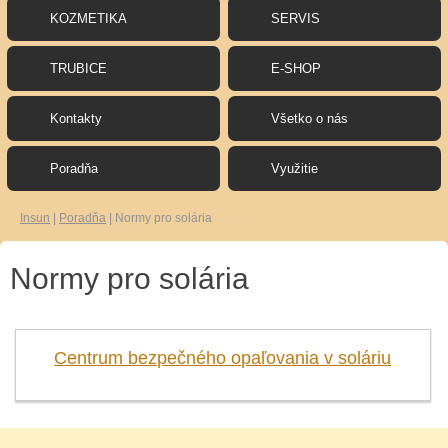
KOZMETIKA
SERVIS
TRUBICE
E-SHOP
Kontakty
Všetko o nás
Poradňa
Využitie
Insun
|
Poradňa
|
Normy pro solária
Normy pro solária
Centrum bezpečného opaľovania v soláriu