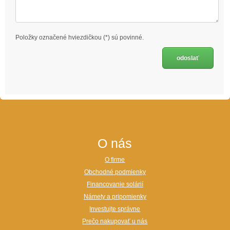
Položky označené hviezdičkou (*) sú povinné.
O nás
O firme
Obchodné podmienky
Financovanie solárií
Námety a pripomienky
Investujte správne
Prečo nakupovať u nás