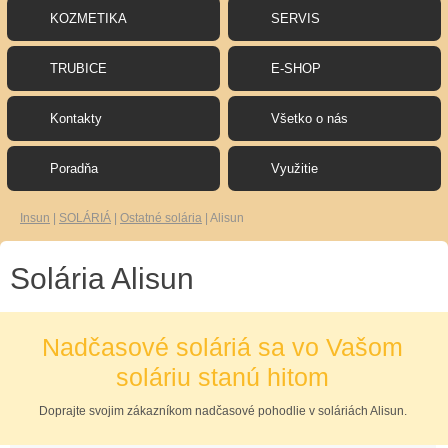
KOZMETIKA
SERVIS
TRUBICE
E-SHOP
Kontakty
Všetko o nás
Poradňa
Využitie
Insun
|
SOLÁRIÁ
|
Ostatné solária
|
Alisun
Solária Alisun
Nadčasové soláriá sa vo Vašom
soláriu stanú hitom
Doprajte svojim zákazníkom nadčasové pohodlie v soláriách Alisun.