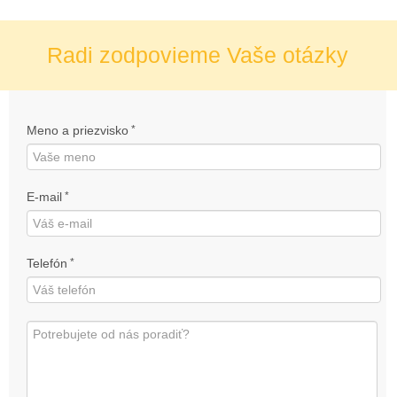
Radi zodpovieme Vaše otázky
Meno a priezvisko
*
E-mail
*
Telefón
*