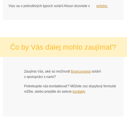
Viac sa o jednotlivých typoch solárií Alisun dozviete v
prilohe.
Čo by Vás ďalej mohlo zaujímať?
Zaujíma Vás, aké sú možnosti
financovania
solárií
v spolupráci s nami?
Potrebujete nás kontaktovať? Môžete cez dopytový formulár
nižšie, alebo prejdite do sekcie
kontakty
.