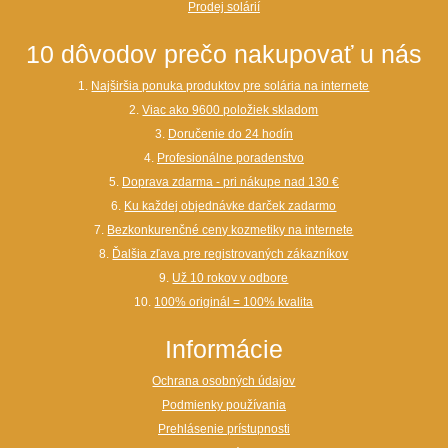
Prodej solárií
10 dôvodov prečo nakupovať u nás
1.
Najširšia ponuka produktov pre solária na internete
2.
Viac ako 9600 položiek skladom
3.
Doručenie do 24 hodín
4.
Profesionálne poradenstvo
5.
Doprava zdarma - pri nákupe nad 130 €
6.
Ku každej objednávke darček zadarmo
7.
Bezkonkurenčné ceny kozmetiky na internete
8.
Ďalšia zľava pre registrovaných zákazníkov
9.
Už 10 rokov v odbore
10.
100% originál = 100% kvalita
Informácie
Ochrana osobných údajov
Podmienky používania
Prehlásenie prístupnosti