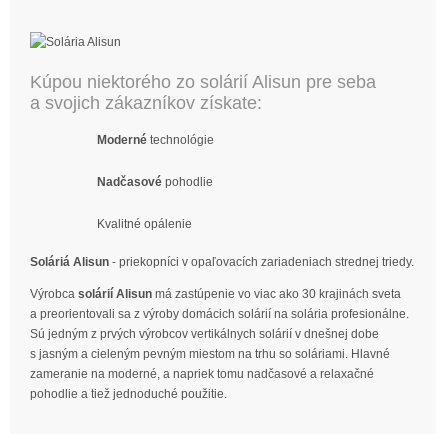
Kúpou niektorého zo solárií Alisun pre seba
a svojich zákazníkov získate:
Moderné
technológie
Nadčasové
pohodlie
Kvalitné opálenie
Soláriá Alisun
- priekopníci v opaľovacích zariadeniach strednej triedy.
Výrobca
solárií Alisun
má zastúpenie vo viac ako 30 krajinách sveta
a preorientovali sa z výroby domácich solárií na solária profesionálne.
Sú jedným z prvých výrobcov vertikálnych solárií v dnešnej dobe
s jasným a cieleným pevným miestom na trhu so soláriami. Hlavné
zameranie na moderné, a napriek tomu nadčasové a relaxačné
pohodlie a tiež jednoduché použitie.