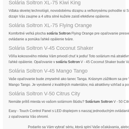
Solária Soltron XL-75 Kiwi King
Vďaka skvelej technológii, novodobému dizajnu a veľkorysému pohodlie si Sol
dizajn Vás zaujme a 4 ultra silné kužele zaistí efektívne opálenie.
Solária Soltron XL-75 Flying Orange
Komfortné veľká plocha
solária Soltron
Flying Orange pre opaľovanie presv
ovládanie a ponúka ľahké opálenie tváre.
Solária Soltron V-45 Coconut Shaker
Vôňa kokosového mlieka Vám privodí chuť k jedlu! Toto solárium má atraktív
ľahké opálenie. Opaľovanie v
soláriu Soltron
V - 45 Coconut Shaker bude V
Solária Soltron V-45 Mango Tango
Vaše opaľovanie bude zmyselné ako tanec Tanga. Krásnym zážitkom sa pre Vá
Mango Tango. Je vyrobené z kvalitných materiálov, má atraktívny vzhľad a p
Solária Soltron V-50 Citrus City
Nemáte príliš miesta vo vašom solárnom štúdiu?
Solárium Soltron
V - 50 Cit
Easy - Touch Control Panel s LED displejom s naozaj jednoduchým ovládaním
z opaľovania Vás ohromí.
Podarilo sa Vám vybrať sériu, ktorá splní Vaše očakávania, alebo s