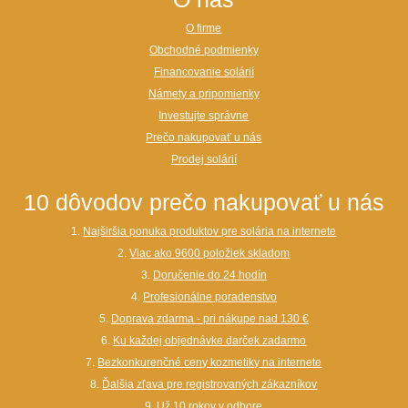
O firme
Obchodné podmienky
Financovanie solárií
Námety a pripomienky
Investujte správne
Prečo nakupovať u nás
Prodej solárií
10 dôvodov prečo nakupovať u nás
1.
Najširšia ponuka produktov pre solária na internete
2.
Viac ako 9600 položiek skladom
3.
Doručenie do 24 hodín
4.
Profesionálne poradenstvo
5.
Doprava zdarma - pri nákupe nad 130 €
6.
Ku každej objednávke darček zadarmo
7.
Bezkonkurenčné ceny kozmetiky na internete
8.
Ďalšia zľava pre registrovaných zákazníkov
9.
Už 10 rokov v odbore