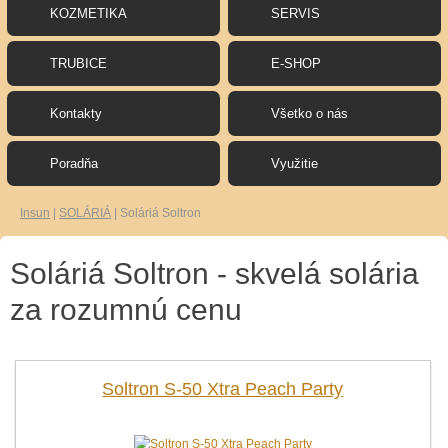
KOZMETIKA
SERVIS
TRUBICE
E-SHOP
Kontakty
Všetko o nás
Poradňa
Využitie
Insun
|
SOLÁRIÁ
|
Soláriá Soltron
Soláriá Soltron - skvelá solária
za rozumnú cenu
Soltron S-50 Xtra Peach Party