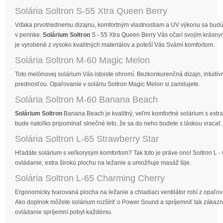
Solária Soltron S-55 Xtra Queen Berry
Vďaka prvotriednemu dizajnu, komfortným vlastnostiam a UV výkonu sa budú Vaš
v perinke.
Solárium Soltron
S - 55 Xtra Queen Berry Vás očarí svojím krásn
je vyrobené z vysoko kvalitných materiálov a poteší Vás Svámí komfortom.
Solária Soltron M-60 Magic Melon
Toto melónovej solárium Vás istoiste ohromí. Bezkonkurenčná dizajn, intuití
prednosťou. Opaľovanie v soláriu Soltron Magic Melon si zamilujete.
Solária Soltron M-60 Banana Beach
Solárium Soltron
Banana Beach je kvalitný, veľmi komfortné solárium s ext
bude natoľko pripomínať slnečné leto, že sa do neho budete s láskou vracať.
Solária Soltron L-65 Strawberry Star
Hľadáte solárium s veľkorysým komfortom? Tak toto je práve ono! Soltron L - 
ovládanie, extra širokú plochu na ležanie a umožňuje masáž šije.
Solária Soltron L-65 Charming Cherry
Ergonomicky tvarovaná plocha na ležanie a chladiaci ventilátor robí z opaľov
Ako doplnok môžete solárium rozšíriť o Power Sound a spríjemniť tak zákazn
ovládanie spríjemní pobyt každému.