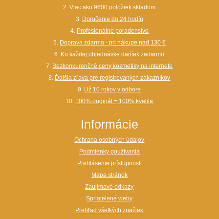
2.
Viac ako 9600 položiek skladom
3.
Doručenie do 24 hodín
4.
Profesionálne poradenstvo
5.
Doprava zdarma - pri nákupe nad 130 €
6.
Ku každej objednávke darček zadarmo
7.
Bezkonkurenčné ceny kozmetiky na internete
8.
Ďalšia zľava pre registrovaných zákazníkov
9.
Už 10 rokov v odbore
10.
100% originál = 100% kvalita
Informácie
Ochrana osobných údajov
Podmienky používania
Prehlásenie prístupnosti
Mapa stránok
Zaujímavé odkazy
Spriatelené weby
Prehľad všetkých značiek