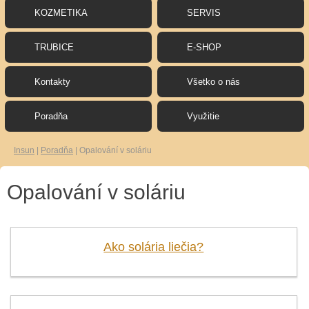
KOZMETIKA
SERVIS
TRUBICE
E-SHOP
Kontakty
Všetko o nás
Poradňa
Využitie
Insun
|
Poradňa
|
Opalování v soláriu
Opalování v soláriu
Ako solária liečia?