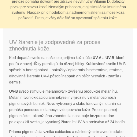
pretože pomáha dotvoriť pre zdravie nevyhnutný Vitamín D, dôležitý
prvok pre stavbu kostí. Nemalým prínosom je aj stimulácia imunitného
systému. Naopak pri dlhodobom a nadmernom slnení sa môže koža
poškodiť. Preto je vždy dôležité sa vyvarovať spáleniu kože.
UV žiarenie je zodpovedné za proces
zhnednutia kože.
Keď dopadá svetlo na naše telo, prijíma koža lúče
UV-A
a
UV-B
, ktoré
podľa vlnovej dĺžky prenikajú do rôznej hĺbky. Krátkovlnné svetlo UV-B
spôsobí v hornej oblasti - pokožky / epidermis fotochemickej reakcie,
dlhovlnné žiarenie UV-A pôsobí naopak v hlbších vrstvách - zamša /
dermis.
UV-B
svetlo stimuluje melanocyty k zvýšeniu produkcie melanínu.
Melanín tvorí oxidáciou aminokyseliny tyrozínu v melanozómoch
pigmentových buniek. Novo vytvorený a slabo tónovaný melanín sa
prenáša pomocou melanocytov do povrchu kože. Proces priamej
pigmentácie - okamžitého zhnednutia nastupuje bezprostredne
po expozícii svetla, je vyvolaný žiarením UV-A a pretrváva až 24 hodín.
Priama
pigmentácia vzniká oxidáciou
a
následným
stmavnutím
slabo