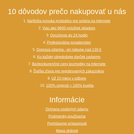
10 dôvodov prečo nakupovať u nás
1.
Najširšia ponuka produktov pre solária na internete
2.
Viac ako 9600 položiek skladom
3.
Doručenie do 24 hodín
4.
Profesionálne poradenstvo
5.
Doprava zdarma - pri nákupe nad 130 €
6.
Ku každej objednávke darček zadarmo
7.
Bezkonkurenčné ceny kozmetiky na internete
8.
Ďalšia zľava pre registrovaných zákazníkov
9.
Už 10 rokov v odbore
10.
100% originál = 100% kvalita
Informácie
Ochrana osobných údajov
Podmienky používania
Prehlásenie prístupnosti
Mapa stránok