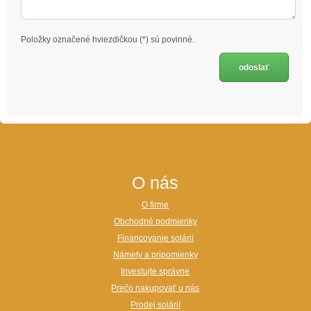
Položky označené hviezdičkou (*) sú povinné.
O nás
O firme
Obchodné podmienky
Financovanie solárií
Námety a pripomienky
Investujte správne
Prečo nakupovať u nás
Prodej solárií