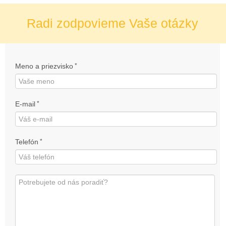
Radi zodpovieme Vaše otázky
Meno a priezvisko
*
E-mail
*
Telefón
*