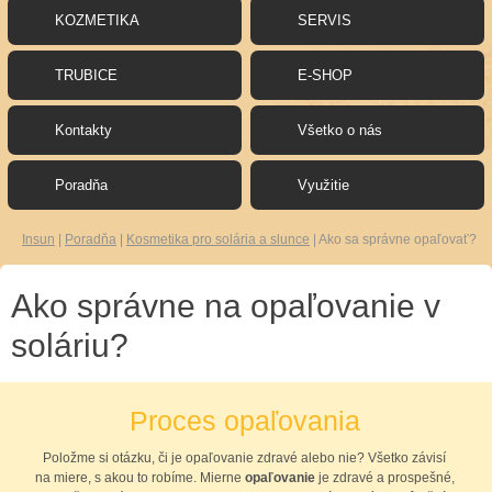
KOZMETIKA
SERVIS
TRUBICE
E-SHOP
Kontakty
Všetko o nás
Poradňa
Využitie
Insun
|
Poradňa
|
Kosmetika pro solária a slunce
|
Ako sa správne opaľovať?
Ako správne na opaľovanie v
soláriu?
Proces opaľovania
Položme si otázku, či je opaľovanie zdravé alebo nie? Všetko závisí
na miere, s akou to robíme. Mierne
opaľovanie
je zdravé a prospešné,