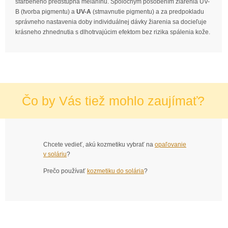
sfarbeného
predstupňa
melanínu
.
Spoločným
pôsobením
žiarenia
UV
-
B
(
tvorba
pigmentu
)
a
UV-A
(
stmavnutie
pigmentu
)
a
za
predpokladu
správneho
nastavenia
doby
individuálnej
dávky
žiarenia
sa
docieľuje
krásneho
zhnednutia
s
dlhotrvajúcim
efektom
bez
rizika
spálenia
kože
.
Čo by Vás tiež mohlo zaujímať?
Chcete vedieť, akú kozmetiku vybrať na
opaľovanie
v soláriu
?
Prečo používať
kozmetiku do solária
?