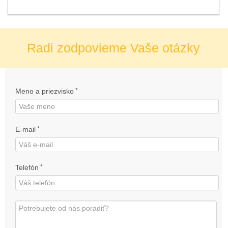
Radi zodpovieme Vaše otázky
Meno a priezvisko
*
E-mail
*
Telefón
*