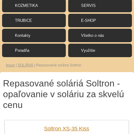
KOZMETIKA
SERVIS
TRUBICE
E-SHOP
Kontakty
Všetko o nás
Poradňa
Využitie
Insun
|
SOLÁRIÁ
|
Repasované solária Soltron
Repasované soláriá Soltron -
opaľovanie v soláriu za skvelú
cenu
Soltron XS-35 Kiss