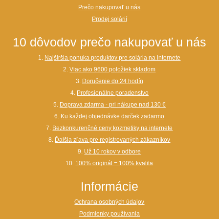
Prečo nakupovať u nás
Prodej solárií
10 dôvodov prečo nakupovať u nás
1.
Najširšia ponuka produktov pre solária na internete
2.
Viac ako 9600 položiek skladom
3.
Doručenie do 24 hodín
4.
Profesionálne poradenstvo
5.
Doprava zdarma - pri nákupe nad 130 €
6.
Ku každej objednávke darček zadarmo
7.
Bezkonkurenčné ceny kozmetiky na internete
8.
Ďalšia zľava pre registrovaných zákazníkov
9.
Už 10 rokov v odbore
10.
100% originál = 100% kvalita
Informácie
Ochrana osobných údajov
Podmienky používania