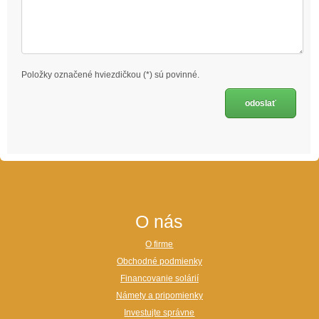
Položky označené hviezdičkou (*) sú povinné.
O nás
O firme
Obchodné podmienky
Financovanie solárií
Námety a pripomienky
Investujte správne