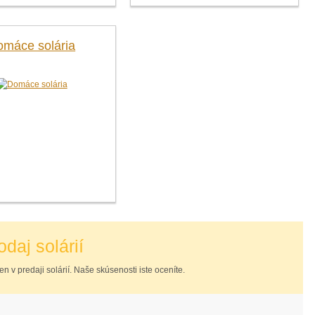
omáce solária
odaj solárií
n v predaji solárií. Naše skúsenosti iste oceníte.