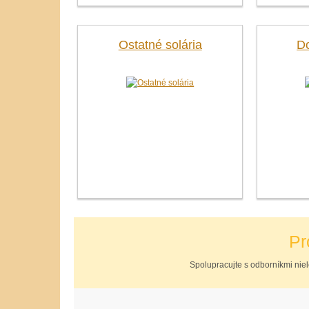
Ostatné solária
D
Pr
Spolupracujte s odborníkmi niele