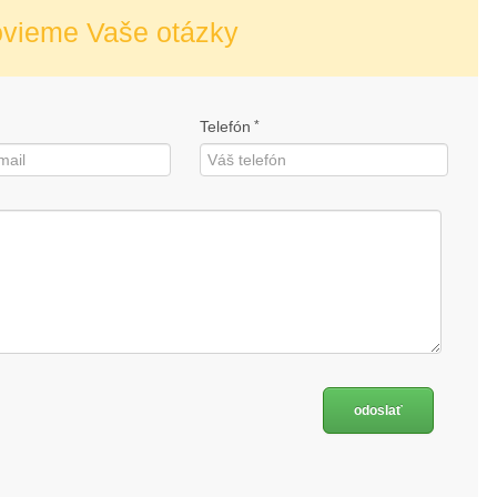
ovieme Vaše otázky
Telefón
*