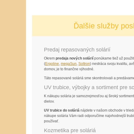
Ďalšie služby posk
Predaj repasovaných solárií
Okrem
predaja nových solárií
ponúkame tiež už použité
(
Ergoline
,
megaSun
,
Soltron
) nestráca svoju kvalitu, 
domov, je to finančne výhodné.
Táto repasované soláriá sme skontrolovali a predáva
UV trubice, výbojky a sortiment pre so
K nákupu solária je samozrejmosťou aj široký sortimen
dielov.
UV trubice do soláriá
nájdete v našom obchode v trie
nákupe solária Vám radi odporučíme najvhodnejší trubi
používať.
Kozmetika pre soláriá