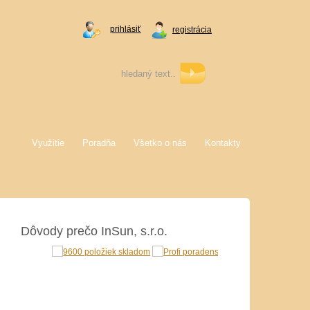
prihlásiť
registrácia
Využitie
Poradňa
Všetko o nás
Kontakty
Dôvody prečo InSun, s.r.o.