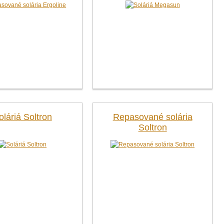
oláriá Soltron
Repasované solária
Soltron