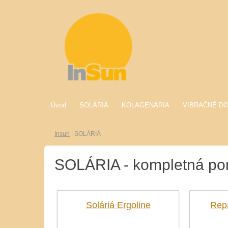
Úvod
SOLÁRIÁ
KOLAGENÁRIA
VIBRAČNÉ D
Insun
|
SOLÁRIÁ
SOLÁRIA - kompletná pon
Soláriá Ergoline
Rep