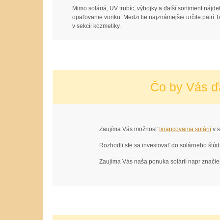
Mimo soláriá, UV trubíc, výbojky a ďalší sortiment náj
opaľovanie vonku. Medzi tie najznámejšie určite patrí 
v sekcii kozmetiky.
Čo by Vás ď
Zaujíma Vás možnosť
financovania solárií
v s
Rozhodli ste sa investovať do solárneho štú
Zaujíma Vás naša ponuka solárií napr znači