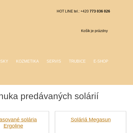
HOT LINE tel.: +420
773 036 026
Košík je prázdny
OSKY
KOZMETIKA
SERVIS
TRUBICE
E-SHOP
uka predávaných solárií
asované solária
Soláriá Megasun
Ergoline