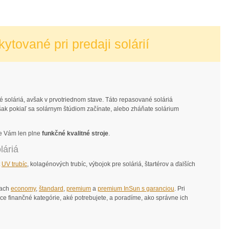
ytované pri predaji solárií
 soláriá, avšak v prvotriednom stave. Táto repasované soláriá
avšak pokiaľ sa solárnym štúdiom začínate, alebo zháňate solárium
me Vám len plne
funkčné kvalitné stroje
.
láriá
t
UV trubíc
, kolagénových trubíc, výbojok pre soláriá, štartérov a ďalších
dach
economy
,
štandard
,
premium
a
premium InSun s garanciou
. Pri
ce finančné kategórie, aké potrebujete, a poradíme, ako správne ich