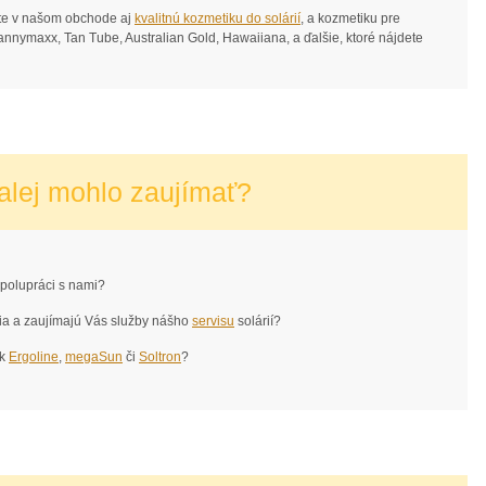
dete v našom obchode aj
kvalitnú kozmetiku do solárií
, a kozmetiku pre
Tannymaxx, Tan Tube, Australian Gold, Hawaiiana, a ďalšie, ktoré nájdete
alej mohlo zaujímať?
polupráci s nami?
dia a zaujímajú Vás služby nášho
servisu
solárií?
ek
Ergoline
,
megaSun
či
Soltron
?