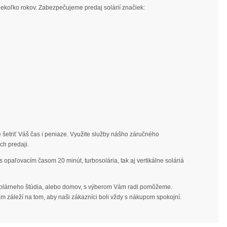
niekoľko rokov. Zabezpečujeme predaj solárií značiek:
e šetriť Váš čas i peniaze. Využite služby nášho záručného
ch predaji.
s opaľovacím časom 20 minút, turbosolária, tak aj vertikálne soláriá
 solárneho štúdia, alebo domov, s výberom Vám radi pomôžeme.
ám záleží na tom, aby naši zákazníci boli vždy s nákupom spokojní.