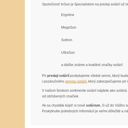
Spoločnosť InSun je špecialistom na predaj solárií už 
Ergoline
MegaSun
Soltron
UltraSun
a ďalšie známe a kvalitné značky solárií
Pri
predaji solárií
poskytujeme všetok servis, ktorý bud
i pozáručného
servisu solárií
, ktorý zabezpečujeme pri i
V našom širokom sortimente solárií nájdete ako soláriá 
od obľúbených značiek.
Ak sa chystáte kúpiť si nové
solárium
, či už do Vášho
Poskytnutie potrebných informácií je veľmi dôležité a n