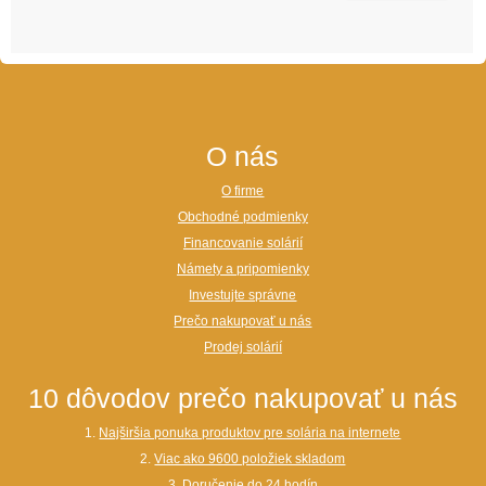
O nás
O firme
Obchodné podmienky
Financovanie solárií
Námety a pripomienky
Investujte správne
Prečo nakupovať u nás
Prodej solárií
10 dôvodov prečo nakupovať u nás
1.
Najširšia ponuka produktov pre solária na internete
2.
Viac ako 9600 položiek skladom
3.
Doručenie do 24 hodín