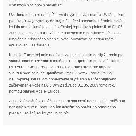
v niektorých salónoch praktizuje.
Uvedenú normu musia spĺňať všetci výrobcovia solárií a UV lámp, ktorí
predávajú svoje výrobky do krajín EÚ. Pre konečného užívateľa solárií
by táto norma, ktorá je prijatá v Českej republike s platnosti od 01. 05.
2009, mala znamenať rozšírenie povedomia o pozitívnych účinkoch
umelého a prírodného slnenie, avšak vyvarovať sa nadmernému
vystavovaniu sa žiarenia.
Komisia Európskej únie nedávno zverejnila limit intenzity žiarenia pre
solária, ktorý v decembri minulého roka odporučila pracovná skupina
LVD ADCO Group, zodpovedná za smernica pre nízke napätie.
V budúcnosti sa bude uplatňovať limit 0,3 W/m2. Podľa Zmluvy
o Európskej únii sa toto obmedzenie sily žiarenia spôsobujúceho
začervenanie kože na 0,3 W/m2 stáva od 01. 05. 2009 tohto roku
normou platnou v celej Európe.
Aj použité soláriá tak môžu bez problému novú normu spĺňať väčšinou
bez akýchkoľvek úprav. Je však dôležité sa obrátiť na odborného
predajcu solárií, solárnych UV trubíc.