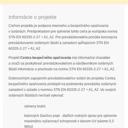
Informácie o projekte
Cieľom projektu je podpora mierneho a bezpečného opaľovania
v soláriách. Predpokladom pre splnenie tohto cieľa je európska norma
STN EN 60335-2-27 + A1, A2. Pre prevádzkovateľa ponúka koncepcia
prevádzkovanie solárnych štúdií a zariadení spĺňajúcich STN EN
60335-2-27 + A1, A2 .
Projekt
Centra bezpečného opaľovania
má informačný charakter
a snaží sa poskytovať prevádzkovateľom a návštevníkom solárnych
štúdií informácie o prechode na normu STN EN 60335-2-27 + A1, A2.
Dobrovoľným zapojením prevádzkovateľov solárií do projektu Centra
bezpečného opaľovania pristúpili na podmienky prevádzky solárnych
zariadení v súlade s normou STN EN 60335-2-27 + A1, A2. Vo svojich
solárnych štúdiách nechali vykonať:
výmeny trubíc
tvárových žiaričov popr . ďalších nutných úprav pre splnenie
maximálnu vyžarovací schopnosti v danom UV pásme 0,3
W/m2