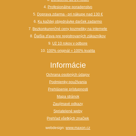
4.
Profesionálne poradenstvo
5.
Doprava zdarma - pri nákupe nad 130 €
6.
Ku každej objednávke darček zadarmo
7.
Bezkonkurenčné ceny kozmetiky na internete
8.
Ďalšia zľava pre registrovaných zákazníkov
9.
Už 10 rokov v odbore
10.
100% originál = 100% kvalita
Informácie
Ochrana osobných údajov
Podmienky používania
Prehlásenie prístupnosti
Mapa stránok
Zaujímavé odkazy
Spriatelené weby
Prehľad všetkých značiek
webdesign:
www.maxon.cz