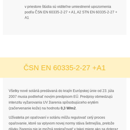
v priestore štúdia sú viditeľne umiestnené upozornenia
podľa ČSN EN 60335-2-27 + A1, A2 STN EN 60335-2-27 +
A1
ČSN EN 60335-2-27 +A1
Všetky nové soláriá predávaná do krajín Európskej únie od 23. júla
2007 musia podliehať novým predpisom EÚ. Predpisy obmedzujú
intenzitu vyžarovania UV žiarenia spôsobujúceho erytém
(začervenanie kože) na hodnotu
0,3 W/m2
.
Užívatelia pri opaľovaní v soláriu môžu regulovať celý proces
opaľovanie, ktoré sa vplyvom novej normy stáva šetrnejšia, pretože
dávku žiarenia nie je možná prekračovať v takej miere ako sa doteraz