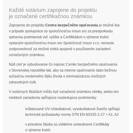
Každé solárium zapojene do projektu
je označené certifikačnou známkou
Zapojenie do projektu
Centra bezpečného opaľovania
je možné iba
v prípade spolupráce so spoločnosťou insun sro za predpokladu
splnenia podmienok viď. vyššie a Certifikátom o výmene trubíc
vydaným spoločnosťou insun sro Spoločnosť insun s.r.o. nenesie
zodpovednosť za možné riziká spojené s používaním zariadení
označených známkou.
Náš cieľ je vybudovanie čo najviac Center bezpečného opaľovania
v Slovenskej republike tak, aby sa mierne opaľovanie stalo bežnou
súčasťou moderného štýlu života s minimalizáciou možných
zdravotných rizík.
V solárnych štúdiách môžu byť označené známkou všetky, alebo len
niektoré zariadenia spĺňajúce nasledujúce podmienky:
inštalované UV nízkotlakové, vysokotlakové žiariče spĺňajú
technické požiadavky normy STN EN 60335-2-27 + A1, A2
v priestore štúdia sú viditeľne umiestnené Certifikáty
o výmene trubíc