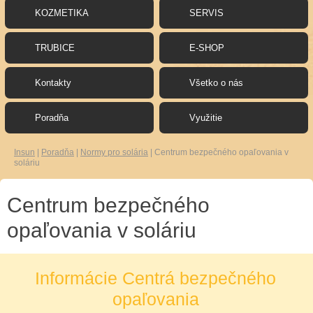
KOZMETIKA
SERVIS
TRUBICE
E-SHOP
Kontakty
Všetko o nás
Poradňa
Využitie
Insun
|
Poradňa
|
Normy pro solária
|
Centrum bezpečného opaľovania v
soláriu
Centrum bezpečného
opaľovania v soláriu
Informácie Centrá bezpečného
opaľovania