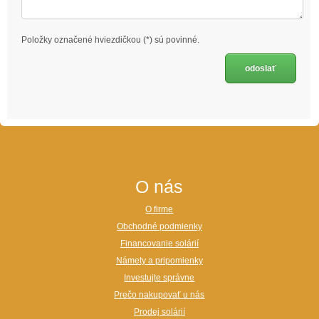
Položky označené hviezdičkou (*) sú povinné.
O nás
O firme
Obchodné podmienky
Financovanie solárií
Námety a pripomienky
Investujte správne
Prečo nakupovať u nás
Prodej solárií