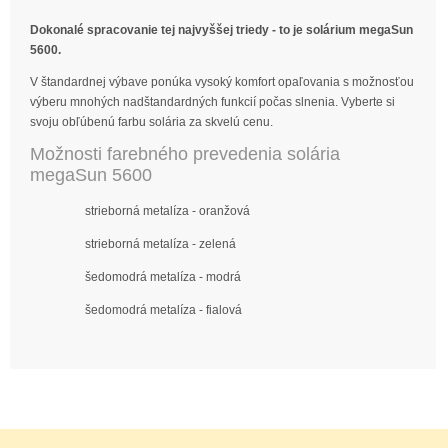
Dokonalé spracovanie tej najvyššej triedy - to je solárium megaSun
5600.
V štandardnej výbave ponúka vysoký komfort opaľovania s možnosťou
výberu mnohých nadštandardných funkcií počas slnenia. Vyberte si
svoju obľúbenú farbu solária za skvelú cenu.
Možnosti farebného prevedenia solária
megaSun 5600
strieborná metalíza - oranžová
strieborná metalíza - zelená
šedomodrá metalíza - modrá
šedomodrá metalíza - fialová