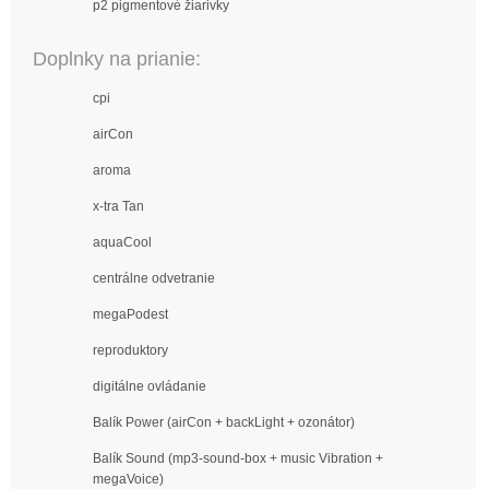
p2 pigmentové žiarivky
Doplnky na prianie:
cpi
airCon
aroma
x-tra Tan
aquaCool
centrálne odvetranie
megaPodest
reproduktory
digitálne ovládanie
Balík Power (airCon + backLight + ozonátor)
Balík Sound (mp3-sound-box + music Vibration +
megaVoice)