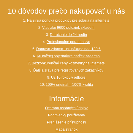
10 dôvodov prečo nakupovať u nás
1.
Najširšia ponuka produktov pre solária na internete
2.
Viac ako 9600 položiek skladom
3.
Doručenie do 24 hodín
4.
Profesionálne poradenstvo
5.
Doprava zdarma - pri nákupe nad 130 €
6.
Ku každej objednávke darček zadarmo
7.
Bezkonkurenčné ceny kozmetiky na internete
8.
Ďalšia zľava pre registrovaných zákazníkov
9.
Už 10 rokov v odbore
10.
100% originál = 100% kvalita
Informácie
Ochrana osobných údajov
Podmienky používania
Prehlásenie prístupnosti
Mapa stránok