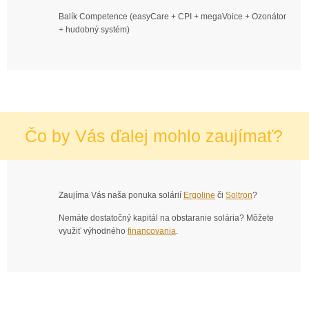
Balík Competence (easyCare + CPI + megaVoice + Ozonátor
+ hudobný systém)
Čo by Vás ďalej mohlo zaujímať?
Zaujíma Vás naša ponuka solárií
Ergoline
či
Soltron
?
Nemáte dostatočný kapitál na obstaranie solária? Môžete
využiť výhodného
financovania
.