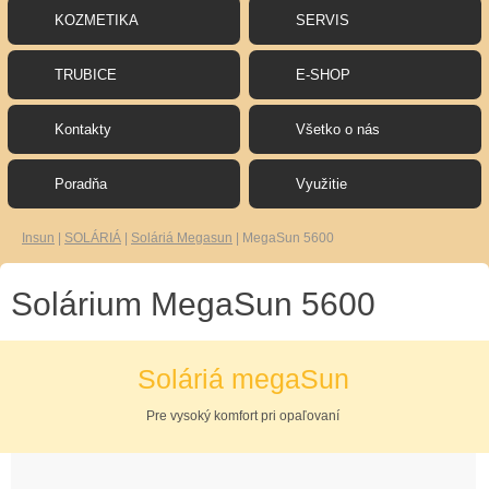
KOZMETIKA
SERVIS
TRUBICE
E-SHOP
Kontakty
Všetko o nás
Poradňa
Využitie
Insun
|
SOLÁRIÁ
|
Soláriá Megasun
|
MegaSun 5600
Solárium MegaSun 5600
Soláriá megaSun
Pre vysoký komfort pri opaľovaní