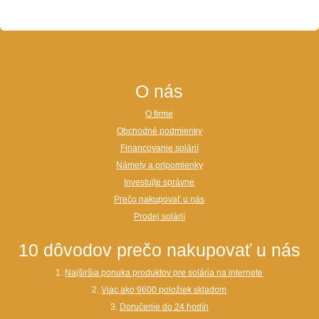
O nás
O firme
Obchodné podmienky
Financovanie solárií
Námety a pripomienky
Investujte správne
Prečo nakupovať u nás
Prodej solárií
10 dôvodov prečo nakupovať u nás
1.
Najširšia ponuka produktov pre solária na internete
2.
Viac ako 9600 položiek skladom
3.
Doručenie do 24 hodín