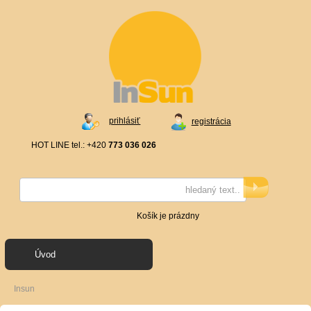
prihlásiť
registrácia
HOT LINE tel.: +420
773 036 026
Košík je prázdny
Úvod
Insun