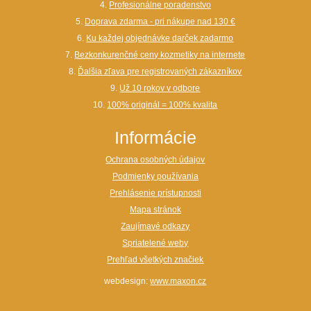
4.
Profesionálne poradenstvo
5.
Doprava zdarma - pri nákupe nad 130 €
6.
Ku každej objednávke darček zadarmo
7.
Bezkonkurenčné ceny kozmetiky na internete
8.
Ďalšia zľava pre registrovaných zákazníkov
9.
Už 10 rokov v odbore
10.
100% originál = 100% kvalita
Informácie
Ochrana osobných údajov
Podmienky používania
Prehlásenie prístupnosti
Mapa stránok
Zaujímavé odkazy
Spriatelené weby
Prehľad všetkých značiek
webdesign:
www.maxon.cz