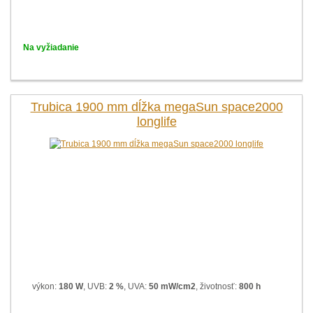
Na vyžiadanie
Trubica 1900 mm dĺžka megaSun space2000
longlife
výkon:
180 W
, UVB:
2 %
, UVA:
50 mW/cm2
, životnosť:
800 h