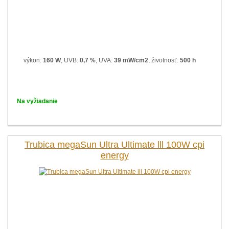
výkon:
160 W
, UVB:
0,7 %
, UVA:
39 mW/cm2
, životnosť:
500 h
Na vyžiadanie
Trubica megaSun Ultra Ultimate lll 100W cpi
energy