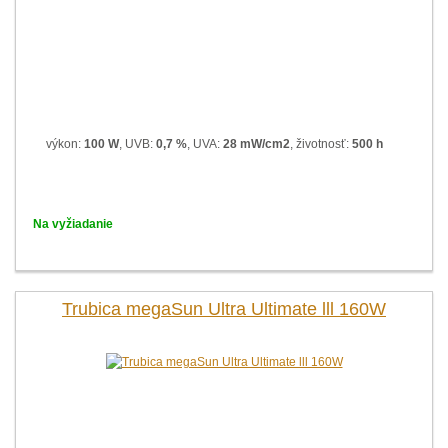
výkon:
100 W
, UVB:
0,7 %
, UVA:
28 mW/cm2
, životnosť:
500 h
Na vyžiadanie
Trubica megaSun Ultra Ultimate lll 160W