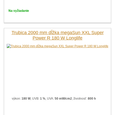
Na vyžiadanie
Trubica 2000 mm dĺžka megaSun XXL Super
Power R 180 W Longlife
výkon:
180 W
, UVB:
1 %
, UVA:
50 mW/cm2
, životnosť:
800 h