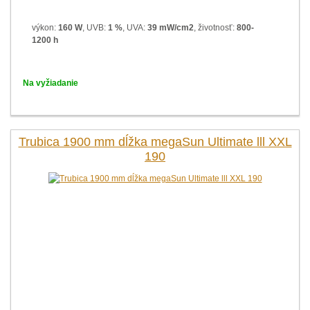
výkon:
160 W
, UVB:
1 %
, UVA:
39 mW/cm2
, životnosť:
800-
1200 h
Na vyžiadanie
Trubica 1900 mm dĺžka megaSun Ultimate lll XXL
190