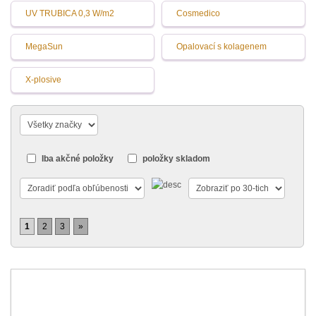
UV TRUBICA 0,3 W/m2
Cosmedico
MegaSun
Opalovací s kolagenem
X-plosive
Iba akčné položky
položky skladom
1
2
3
»