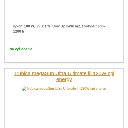
výkon:
100 W
, UVB:
1 %
, UVA:
32 mW/cm2
, životnosť:
800-
1200 h
Na vyžiadanie
Trubica megaSun Ultra Ultimate lll 120W cpi
energy