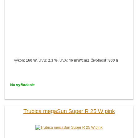
výkon:
160 W
, UVB:
2,3 %
, UVA:
46 mW/cm2
, životnosť:
800 h
Na vyžiadanie
Trubica megaSun Super R 25 W pink