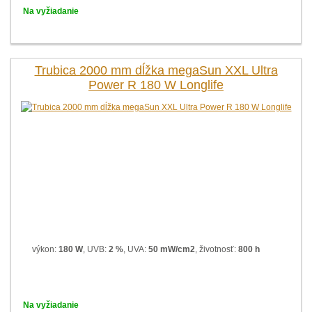
Na vyžiadanie
Trubica 2000 mm dĺžka megaSun XXL Ultra
Power R 180 W Longlife
výkon:
180 W
, UVB:
2 %
, UVA:
50 mW/cm2
, životnosť:
800 h
Na vyžiadanie