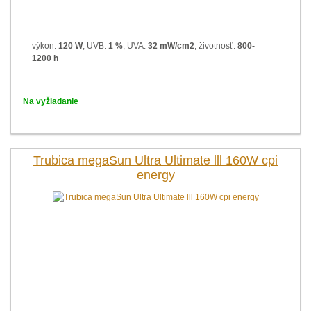
výkon:
120 W
, UVB:
1 %
, UVA:
32 mW/cm2
, životnosť:
800-
1200 h
Na vyžiadanie
Trubica megaSun Ultra Ultimate lll 160W cpi
energy