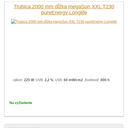
Trubica 2000 mm dĺžka megaSun XXL T230
pureEnergy Longlife
výkon:
225 W
, UVB:
2,2 %
, UVA:
60 mW/cm2
, životnosť:
800 h
Na vyžiadanie