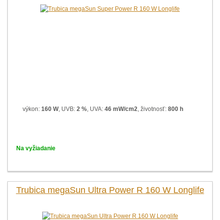
výkon:
160 W
, UVB:
2 %
, UVA:
46 mW/cm2
, životnosť:
800 h
Na vyžiadanie
Trubica megaSun Ultra Power R 160 W Longlife