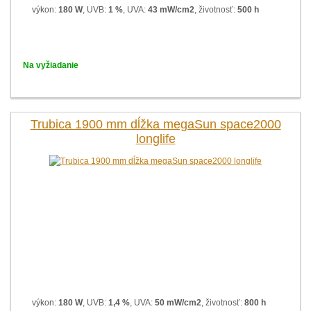
výkon:
180 W
, UVB:
1 %
, UVA:
43 mW/cm2
, životnosť:
500 h
Na vyžiadanie
Trubica 1900 mm dĺžka megaSun space2000
longlife
výkon:
180 W
, UVB:
1,4 %
, UVA:
50 mW/cm2
, životnosť:
800 h