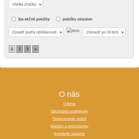
Iba akčné položky
položky skladom
1
2
3
»
O nás
O firme
Obchodné podmienky
Financovanie solárií
Námety a pripomienky
Investujte správne