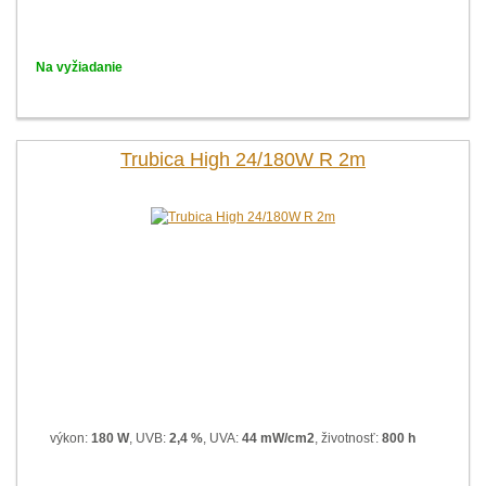
Na vyžiadanie
Trubica High 24/180W R 2m
výkon:
180 W
, UVB:
2,4 %
, UVA:
44 mW/cm2
, životnosť:
800 h