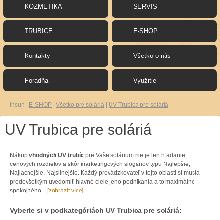
KOZMETIKA
SERVIS
TRUBICE
E-SHOP
Kontakty
Všetko o nás
Poradňa
Využitie
Insun
|
E-SHOP
|
Všetko pre soláriá
|
UV Trubica pre soláriá
UV Trubica pre soláriá
Nákup
vhodných
UV
trubíc
pre
Vaše
solárium
nie je
len
hľadanie
cenových
rozdielov
a
skôr
marketingových
sloganov
typu
Najlepšie
,
Najlacnejšie
,
Najsilnejšie
.
Každý
prevádzkovateľ
v
tejto
oblasti
si
musia
predovšetkým
uvedomiť
hlavné
ciele
jeho
podnikania
a
to maximálne
spokojného
...
[zobrazit více]
Vyberte si v podkategóriách UV Trubica pre soláriá: