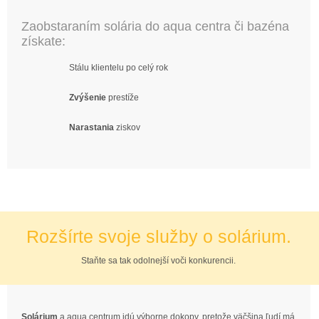
Zaobstaraním solária do aqua centra či bazéna
získate:
Stálu klientelu po celý rok
Zvýšenie
prestíže
Narastania
ziskov
Rozšírte svoje služby o solárium.
Staňte sa tak odolnejší voči konkurencii.
Solárium
a aqua centrum idú výborne dokopy, pretože väčšina ľudí má