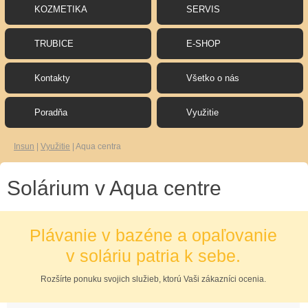
KOZMETIKA
SERVIS
TRUBICE
E-SHOP
Kontakty
Všetko o nás
Poradňa
Využitie
Insun
|
Využitie
|
Aqua centra
Solárium v Aqua centre
Plávanie v bazéne a opaľovanie
v soláriu patria k sebe.
Rozšírte ponuku svojich služieb, ktorú Vaši zákazníci ocenia.