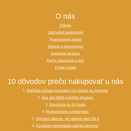
O nás
O firme
Obchodné podmienky
Financovanie solárií
Námety a pripomienky
Investujte správne
Prečo nakupovať u nás
Prodej solárií
10 dôvodov prečo nakupovať u nás
1.
Najširšia ponuka produktov pre solária na internete
2.
Viac ako 9600 položiek skladom
3.
Doručenie do 24 hodín
4.
Profesionálne poradenstvo
5.
Doprava zdarma - pri nákupe nad 130 €
6.
Ku každej objednávke darček zadarmo