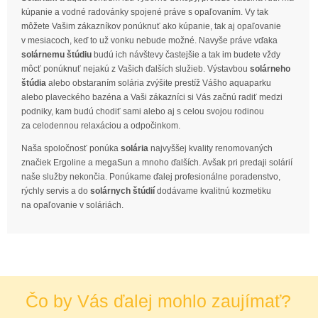
kúpanie a vodné radovánky spojené práve s opaľovaním. Vy tak
môžete Vašim zákazníkov ponúknuť ako kúpanie, tak aj opaľovanie
v mesiacoch, keď to už vonku nebude možné. Navyše práve vďaka
solárnemu štúdiu
budú ich návštevy častejšie a tak im budete vždy
môcť ponúknuť nejakú z Vašich ďalších služieb. Výstavbou
solárneho
štúdia
alebo obstaraním solária zvýšite prestíž Vášho aquaparku
alebo plaveckého bazéna a Vaši zákazníci si Vás začnú radiť medzi
podniky, kam budú chodiť sami alebo aj s celou svojou rodinou
za celodennou relaxáciou a odpočinkom.
Naša spoločnosť ponúka
solária
najvyššej kvality renomovaných
značiek Ergoline a megaSun a mnoho ďalších. Avšak pri predaji solárií
naše služby nekončia. Ponúkame ďalej profesionálne poradenstvo,
rýchly servis a do
solárnych štúdií
dodávame kvalitnú kozmetiku
na opaľovanie v soláriách.
Čo by Vás ďalej mohlo zaujímať?