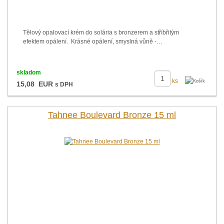
Tělový opalovací krém do solária s bronzerem a stříbřitým
efektem opálení. Krásné opálení, smyslná vůně -…
skladom
ks
15,08 EUR
s DPH
Tahnee Boulevard Bronze 15 ml