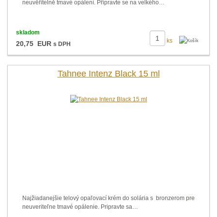
neuvěřitelně tmavé opálení. Připravte se na velkého…
skladom
ks
20,75 EUR
s DPH
Tahnee Intenz Black 15 ml
Najžiadanejšie telový opaľovací krém do solária s bronzerom pre
neuveriteľne tmavé opálenie. Pripravte sa…