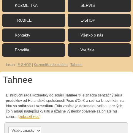
KOZMETIKA
SERVIS
TRUBICE
E-SHOP
Kontakty
Všetko o nás
Poradňa
Využitie
Insun
|
E-SHOP
|
Kozmetika do solária
|
Tahnee
Tahnee
Distribuční rada kozmetiky do solárií
Tahnee
® je značka senzačný séria
produktov od Holandské spoločnosti Peau d'Or ® a radí sa k novinkám na
trhu so
solárnou kozmetikou
. Táto značka je dokonalou voľbou pre tých,
čo hľadajú najlepšiu kvalitu a úžasné výsledky opálenie za prijateľnú
cenu.
...
[zobrazit více]