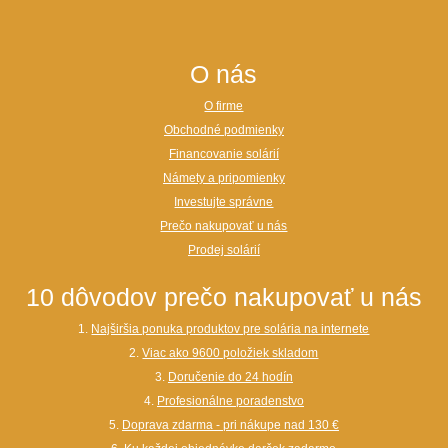
O nás
O firme
Obchodné podmienky
Financovanie solárií
Námety a pripomienky
Investujte správne
Prečo nakupovať u nás
Prodej solárií
10 dôvodov prečo nakupovať u nás
1.
Najširšia ponuka produktov pre solária na internete
2.
Viac ako 9600 položiek skladom
3.
Doručenie do 24 hodín
4.
Profesionálne poradenstvo
5.
Doprava zdarma - pri nákupe nad 130 €