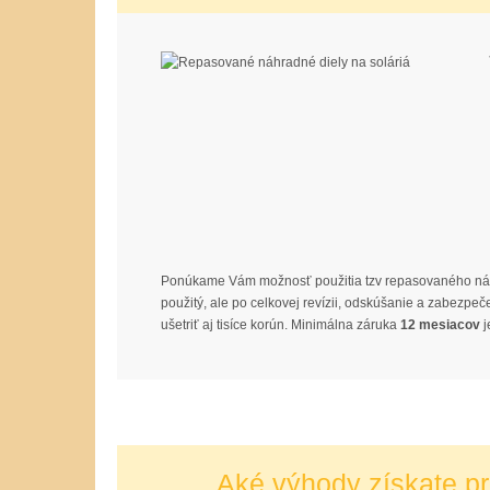
Ponúkame Vám možnosť použitia tzv repasovaného ná
použitý, ale po celkovej revízii, odskúšanie a zabezpe
ušetriť aj tisíce korún. Minimálna záruka
12 mesiacov
j
Aké výhody získate pr