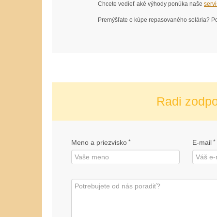
Chcete vedieť aké výhody ponúka naše
serv
Premýšľate o kúpe repasovaného solária? Po
Radi zodp
Meno a priezvisko
*
E-mail
*