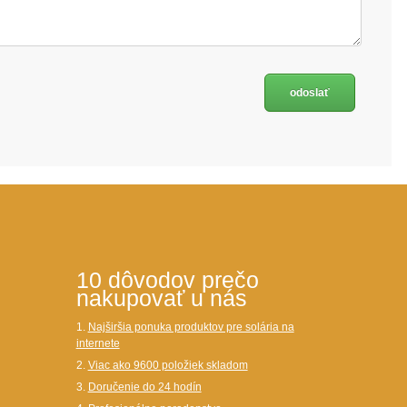
10 dôvodov prečo
nakupovať u nás
1.
Najširšia ponuka produktov pre solária na
internete
2.
Viac ako 9600 položiek skladom
3.
Doručenie do 24 hodín