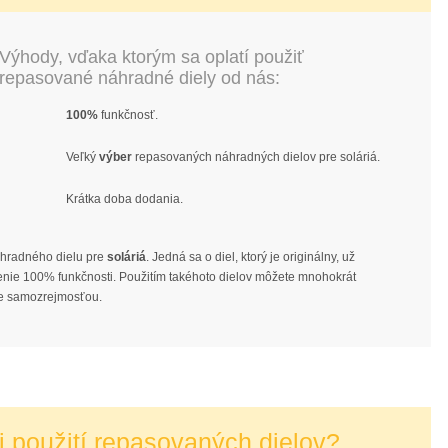
Výhody, vďaka ktorým sa oplatí použiť
repasované náhradné diely od nás:
100%
funkčnosť.
Veľký
výber
repasovaných náhradných dielov pre soláriá.
Krátka doba dodania.
hradného dielu pre
soláriá
. Jedná sa o diel, ktorý je originálny, už
čenie 100% funkčnosti. Použitím takéhoto dielov môžete mnohokrát
e samozrejmosťou.
i použití repasovaných dielov?