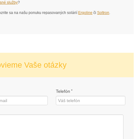
isné služby
?
zrite sa na našu ponuku repasovaných solárií
Ergoline
či
Soltron
.
ovieme Vaše otázky
Telefón
*