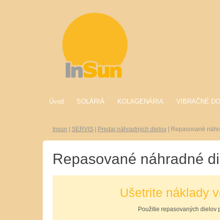
Úvod
SOLÁRIÁ
KOLAGENÁRIA
VIBRAČNÉ D
Insun
|
SERVIS
|
Predaj náhradných dielov
|
Repasované náhra
Repasované náhradné die
Ušetrite náklady
Použitie repasovaných dielov po