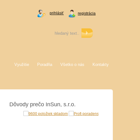
prihlásiť
registrácia
Využitie
Poradňa
Všetko o nás
Kontakty
Dôvody prečo InSun, s.r.o.