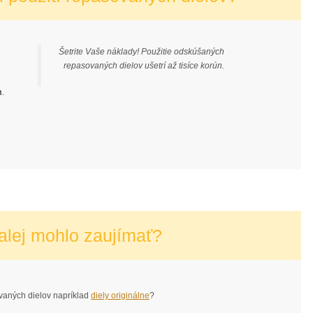
Šetrite Vaše náklady! Použitie odskúšaných
repasovaných dielov ušetrí až tisíce korún.
m
.
alej mohlo zaujímať?
vaných dielov napríklad
diely originálne
?