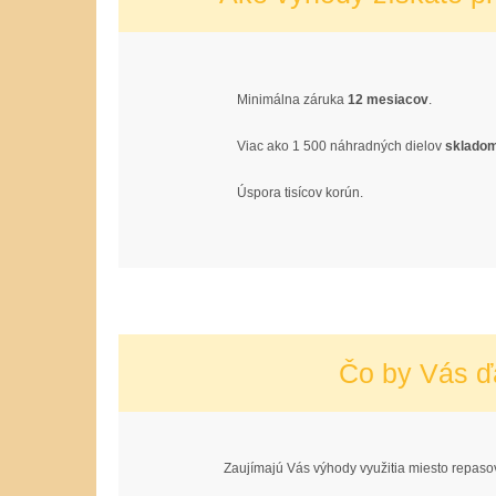
Minimálna záruka
12 mesiacov
.
Viac ako 1 500 náhradných dielov
sklado
Úspora tisícov korún.
Čo by Vás ď
Zaujímajú Vás výhody využitia miesto repaso