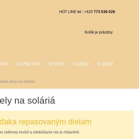
HOT LINE tel.: +420
773 036 026
Košík je prázdny
OSKY
KOZMETIKA
SERVIS
TRUBICE
E-SHOP
dné diely na soláriá
ly na soláriá
 vďaka repasovaným dielam
 celkovej revízii a odskúšanie nie je riskantné.