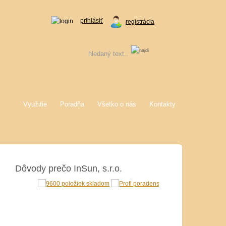
prihlásiť
registrácia
Využitie
Poradňa
Všetko o nás
Kontakty
Dôvody prečo InSun, s.r.o.