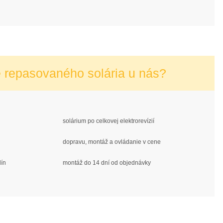
e repasovaného solária u nás?
solárium po celkovej elektrorevízií
dopravu, montáž a ovládanie v cene
dín
montáž do 14 dní od objednávky