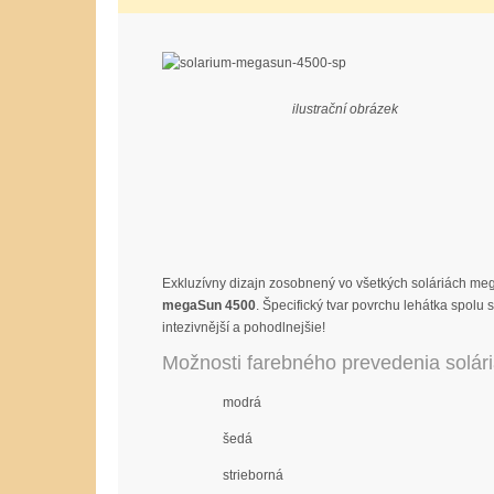
ilustrační obrázek
Exkluzívny dizajn zosobnený vo všetkých soláriách me
megaSun 4500
. Špecifický tvar povrchu lehátka spolu
intezivnější a pohodlnejšie!
Možnosti farebného prevedenia solá
modrá
šedá
strieborná