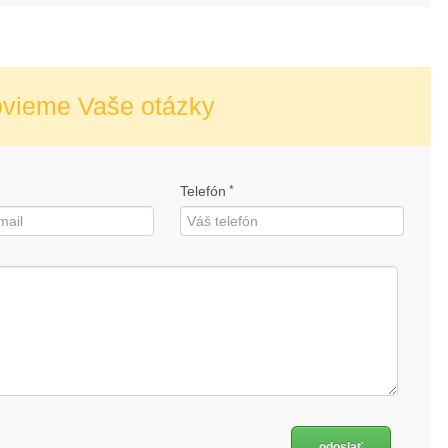
ovieme Vaše otázky
Telefón
*