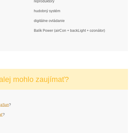
reproduktory
hudobný systém
digitálne ovládanie
Balík Power (airCon + backLight + ozonátor)
alej mohlo zaujímať?
aSun
?
ať
?