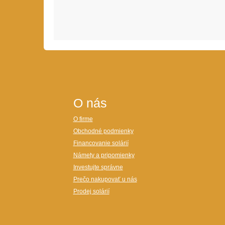
O nás
O firme
Obchodné podmienky
Financovanie solárií
Námety a pripomienky
Investujte správne
Prečo nakupovať u nás
Prodej solárií