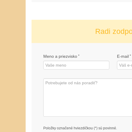
Radi zodp
Meno a priezvisko
*
E-mail
*
Položky označené hviezdičkou (*) sú povinné.