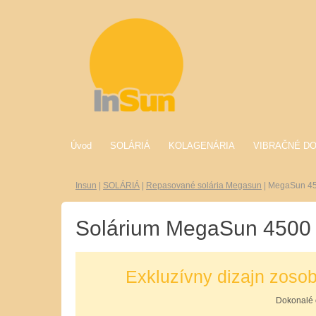
Úvod
SOLÁRIÁ
KOLAGENÁRIA
VIBRAČNÉ D
Insun
|
SOLÁRIÁ
|
Repasované solária Megasun
|
MegaSun 4
Solárium MegaSun 4500
Exkluzívny dizajn zoso
Dokonalé 