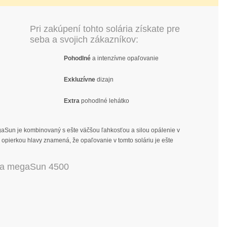
Pri zakúpení tohto solária získate pre
seba a svojich zákazníkov:
Pohodlné
a intenzívne opaľovanie
Exkluzívne
dizajn
Extra
pohodlné lehátko
gaSun je kombinovaný s ešte väčšou ľahkosťou a silou opálenie v
 s opierkou hlavy znamená, že opaľovanie v tomto soláriu je ešte
ria megaSun 4500