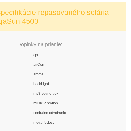
pecifikácie repasovaného solária
gaSun 4500
Doplnky na prianie:
cpi
airCon
aroma
backLight
mp3-sound-box
music Vibration
centrálne odvetranie
megaPodest