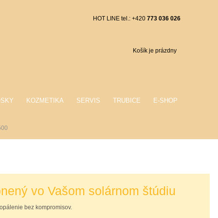
HOT LINE tel.: +420
773 036 026
Košík je prázdny
OSKY
KOZMETIKA
SERVIS
TRUBICE
E-SHOP
500
bnený vo Vašom solárnom štúdiu
opálenie bez kompromisov.