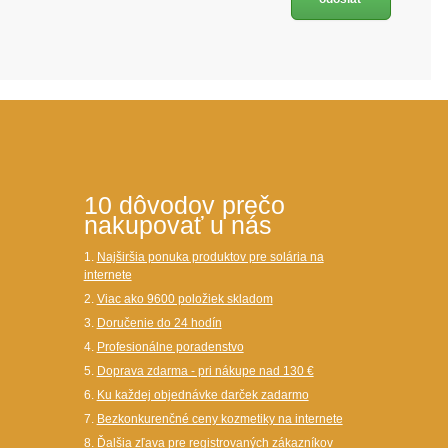
10 dôvodov prečo
nakupovať u nás
1.
Najširšia ponuka produktov pre solária na
internete
2.
Viac ako 9600 položiek skladom
3.
Doručenie do 24 hodín
4.
Profesionálne poradenstvo
5.
Doprava zdarma - pri nákupe nad 130 €
6.
Ku každej objednávke darček zadarmo
7.
Bezkonkurenčné ceny kozmetiky na internete
8.
Ďalšia zľava pre registrovaných zákazníkov