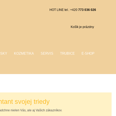
HOT LINE tel.: +420
773 036 026
Košík je prázdny
OSKY
KOZMETIKA
SERVIS
TRUBICE
E-SHOP
tant svojej triedy
chne nielen Vás, ale aj Vašich zákazníkov.