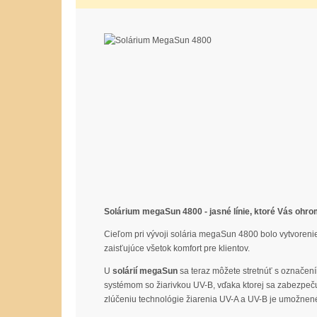
Solárium megaSun 4800 - jasné línie, ktoré Vás ohro
Cieľom pri vývoji solária megaSun 4800 bolo vytvorenie
zaisťujúce všetok komfort pre klientov.
U
solárií megaSun
sa teraz môžete stretnúť s označen
systémom so žiarivkou UV-B, vďaka ktorej sa zabezpeču
zlúčeniu technológie žiarenia UV-A a UV-B je umožnené