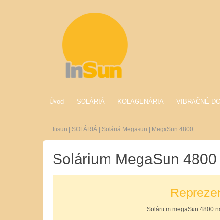
Úvod
SOLÁRIÁ
KOLAGENÁRIA
VIBRAČNÉ D
Insun
|
SOLÁRIÁ
|
Soláriá Megasun
|
MegaSun 4800
Solárium MegaSun 4800
Reprezen
Solárium megaSun 4800 nad