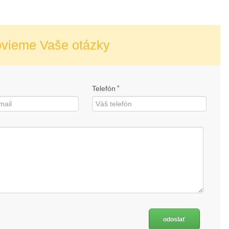
ovieme Vaše otázky
Telefón
*