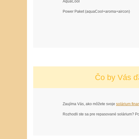
AquaCool
Power Paket (aquaCool+aroma+aircon)
Čo by Vás ď
Zaujíma Vás, ako môžete svoje
solárium fina
Rozhodli ste sa pre repasované solárium? P