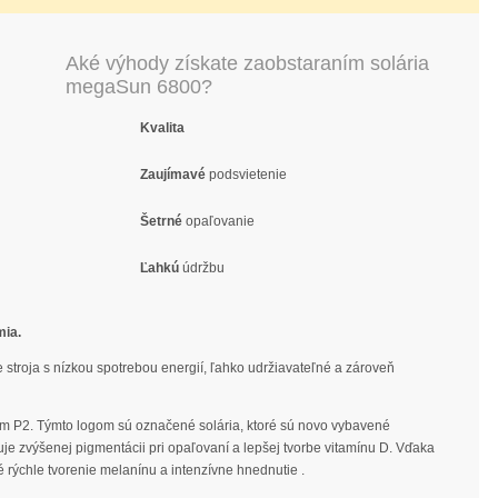
Aké výhody získate zaobstaraním solária
megaSun 6800?
Kvalita
Zaujímavé
podsvietenie
Šetrné
opaľovanie
Ľahkú
údržbu
mia.
 stroja s nízkou spotrebou energií, ľahko udržiavateľné a zároveň
ím P2. Týmto logom sú označené solária, ktoré sú novo vybavené
je zvýšenej pigmentácii pri opaľovaní a lepšej tvorbe vitamínu D. Vďaka
 rýchle tvorenie melanínu a intenzívne hnednutie .