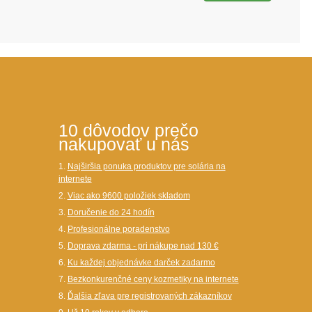
10 dôvodov prečo
nakupovať u nás
1.
Najširšia ponuka produktov pre solária na
internete
2.
Viac ako 9600 položiek skladom
3.
Doručenie do 24 hodín
4.
Profesionálne poradenstvo
5.
Doprava zdarma - pri nákupe nad 130 €
6.
Ku každej objednávke darček zadarmo
7.
Bezkonkurenčné ceny kozmetiky na internete
8.
Ďalšia zľava pre registrovaných zákazníkov