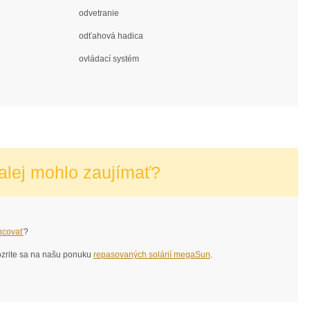
odvetranie
odťahová hadica
ovládací systém
alej mohlo zaujímať?
ncovať
?
ozrite sa na našu ponuku
repasovaných solárií megaSun
.