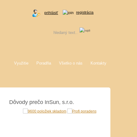
registrácia
prihlásiť
Využitie
Poradňa
Všetko o nás
Kontakty
Dôvody prečo InSun, s.r.o.