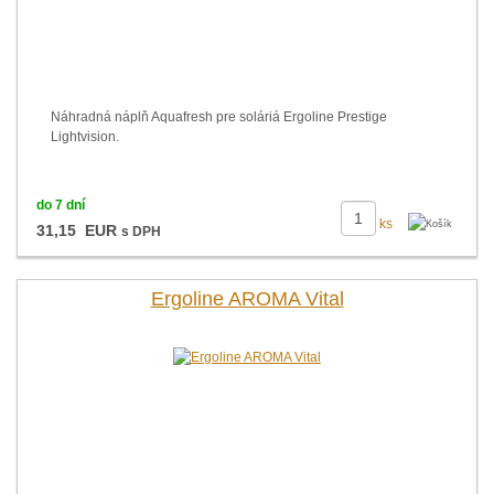
Náhradná náplň Aquafresh pre soláriá Ergoline Prestige
Lightvision.
do 7 dní
ks
31,15 EUR
s DPH
Ergoline AROMA Vital