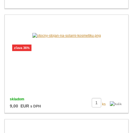
zľava 36%
skladom
ks
9,00 EUR
s DPH