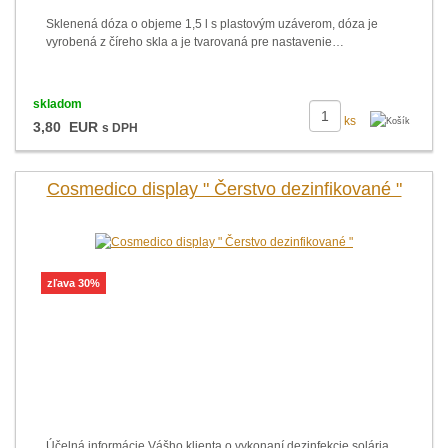
Sklenená dóza o objeme 1,5 l s plastovým uzáverom, dóza je
vyrobená z číreho skla a je tvarovaná pre nastavenie…
skladom
ks
3,80 EUR
s DPH
Cosmedico display " Čerstvo dezinfikované "
zľava 30%
Účelná informácie Vášho klienta o vykonaní dezinfekcie solária.