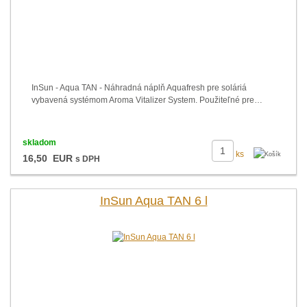
InSun - Aqua TAN - Náhradná náplň Aquafresh pre soláriá
vybavená systémom Aroma Vitalizer System. Použiteľné pre…
skladom
ks
16,50 EUR
s DPH
InSun Aqua TAN 6 l