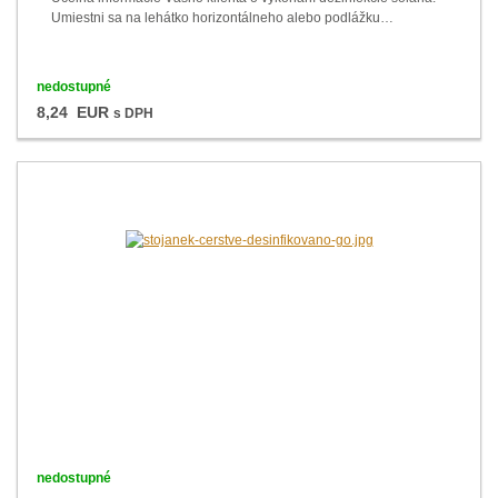
Umiestni sa na lehátko horizontálneho alebo podlážku…
nedostupné
8,24 EUR
s DPH
nedostupné