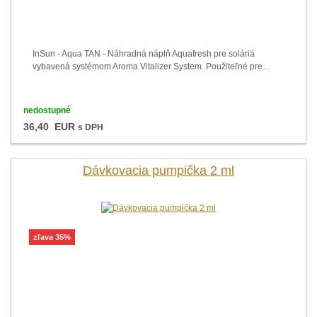
InSun - Aqua TAN - Náhradná náplň Aquafresh pre soláriá
vybavená systémom Aroma Vitalizer System. Použiteľné pre…
nedostupné
36,40 EUR
s DPH
Dávkovacia pumpička 2 ml
zľava 35%