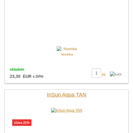
Novinka
skladom
ks
23,30 EUR
s DPH
InSun Aqua TAN
zľava 21%