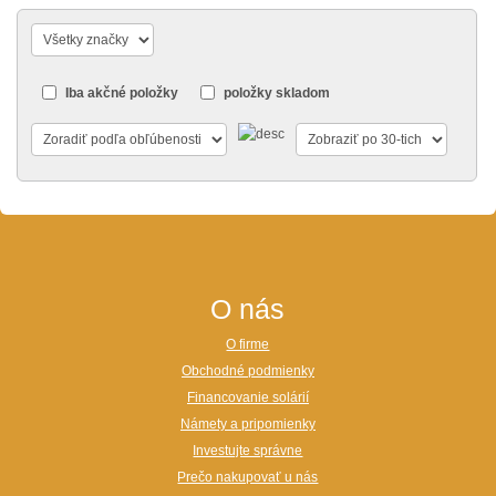
Iba akčné položky
položky skladom
O nás
O firme
Obchodné podmienky
Financovanie solárií
Námety a pripomienky
Investujte správne
Prečo nakupovať u nás