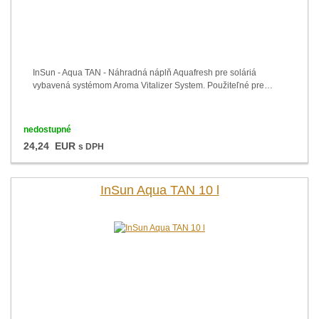
InSun - Aqua TAN - Náhradná náplň Aquafresh pre soláriá
vybavená systémom Aroma Vitalizer System. Použiteľné pre…
nedostupné
24,24 EUR
s DPH
InSun Aqua TAN 10 l