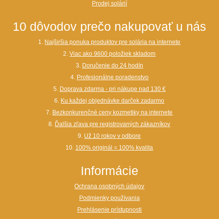
Prodej solárií
10 dôvodov prečo nakupovať u nás
1.
Najširšia ponuka produktov pre solária na internete
2.
Viac ako 9600 položiek skladom
3.
Doručenie do 24 hodín
4.
Profesionálne poradenstvo
5.
Doprava zdarma - pri nákupe nad 130 €
6.
Ku každej objednávke darček zadarmo
7.
Bezkonkurenčné ceny kozmetiky na internete
8.
Ďalšia zľava pre registrovaných zákazníkov
9.
Už 10 rokov v odbore
10.
100% originál = 100% kvalita
Informácie
Ochrana osobných údajov
Podmienky používania
Prehlásenie prístupnosti