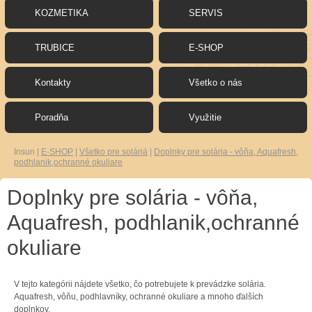
KOZMETIKA
SERVIS
TRUBICE
E-SHOP
Kontakty
Všetko o nás
Poradňa
Využitie
Insun
|
E-SHOP
|
Všetko pre soláriá
|
Doplnky pre solária - vôňa, Aquafresh,
podhlanik,ochranné okuliare
Doplnky pre solária - vôňa,
Aquafresh, podhlanik,ochranné
okuliare
V
tejto
kategórii
nájdete
všetko
,
čo
potrebujete
k prevádzke
solária
.
Aquafresh
,
vôňu
,
podhlavníky,
ochranné
okuliare
a
mnoho ďalších
doplnkov
.