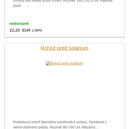
Určený pre všetky druhy solárií. Rozmer 18x17x1,5 cm, materiál
plast.
nedostupné
22,20 EUR
s DPH
Rohož pred solárium
Podlahová rohož špeciálne navrhnutá k soláriu. Vyrobená z
veľmi odolného plastu. Rozmer 80 x 60 cm. Aktuálna…