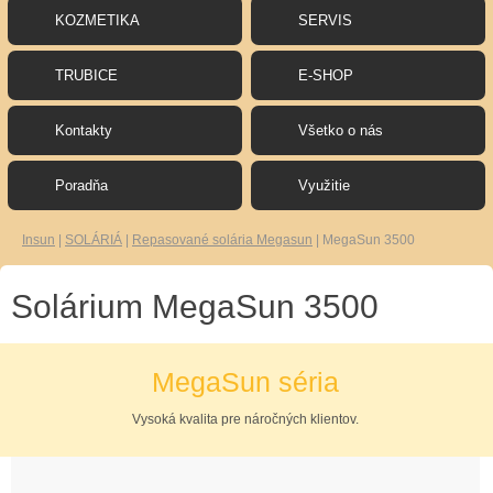
KOZMETIKA
SERVIS
TRUBICE
E-SHOP
Kontakty
Všetko o nás
Poradňa
Využitie
Insun
|
SOLÁRIÁ
|
Repasované solária Megasun
|
MegaSun 3500
Solárium MegaSun 3500
MegaSun séria
Vysoká kvalita pre náročných klientov.