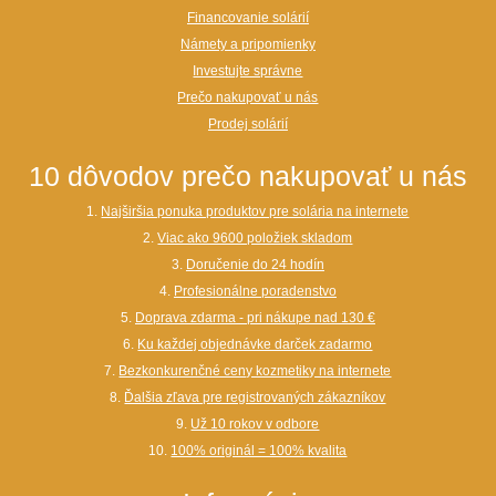
Financovanie solárií
Námety a pripomienky
Investujte správne
Prečo nakupovať u nás
Prodej solárií
10 dôvodov prečo nakupovať u nás
1.
Najširšia ponuka produktov pre solária na internete
2.
Viac ako 9600 položiek skladom
3.
Doručenie do 24 hodín
4.
Profesionálne poradenstvo
5.
Doprava zdarma - pri nákupe nad 130 €
6.
Ku každej objednávke darček zadarmo
7.
Bezkonkurenčné ceny kozmetiky na internete
8.
Ďalšia zľava pre registrovaných zákazníkov
9.
Už 10 rokov v odbore
10.
100% originál = 100% kvalita