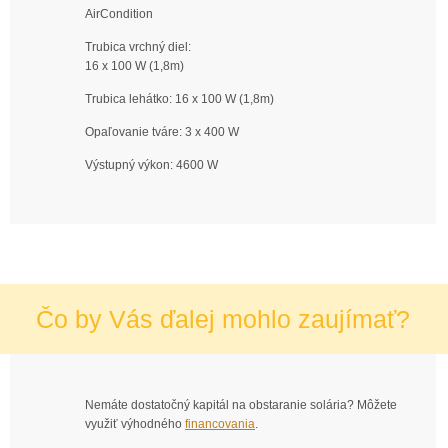
AirCondition
Trubica vrchný diel:
16 x 100 W (1,8m)
Trubica lehátko: 16 x 100 W (1,8m)
Opaľovanie tváre: 3 x 400 W
Výstupný výkon: 4600 W
Čo by Vás ďalej mohlo zaujímať?
Nemáte dostatočný kapitál na obstaranie solária? Môžete
využiť výhodného
financovania
.