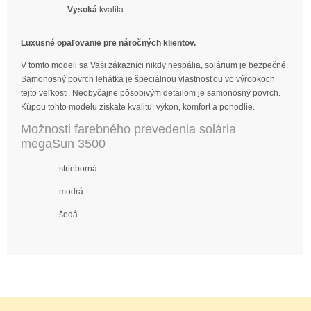
Vysoká
kvalita
Luxusné opaľovanie pre náročných klientov.
V tomto modeli sa Vaši zákazníci nikdy nespália, solárium je bezpečné.
Samonosný povrch lehátka je špeciálnou vlastnosťou vo výrobkoch
tejto veľkosti. Neobyčajne pôsobivým detailom je samonosný povrch.
Kúpou tohto modelu získate kvalitu, výkon, komfort a pohodlie.
Možnosti
farebného
prevedenia
solária
megaSun
3500
strieborná
modrá
šedá