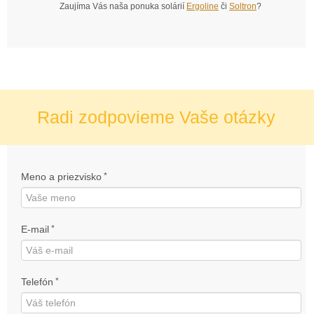
Zaujíma Vás naša ponuka solárií
Ergoline
či
Soltron
?
Radi zodpovieme Vaše otázky
Meno a priezvisko
*
E-mail
*
Telefón
*