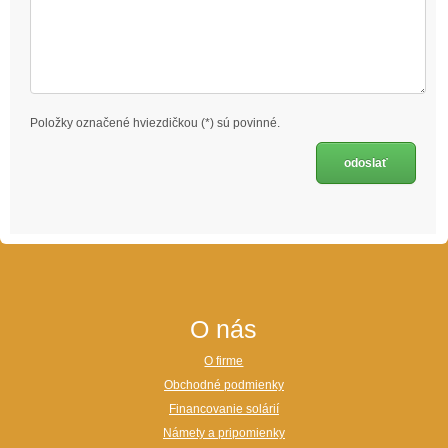
Položky označené hviezdičkou (*) sú povinné.
O nás
O firme
Obchodné podmienky
Financovanie solárií
Námety a pripomienky