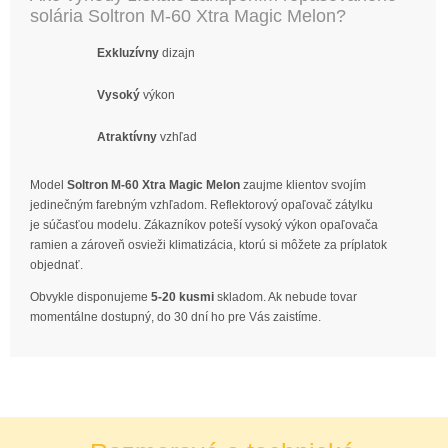
solária Soltron M-60 Xtra Magic Melon?
Exkluzívny
dizajn
Vysoký
výkon
Atraktívny
vzhľad
Model
Soltron M-60 Xtra Magic Melon
zaujme klientov svojím
jedinečným farebným vzhľadom. Reflektorový opaľovač zátylku
je súčasťou modelu. Zákazníkov poteší vysoký výkon opaľovača
ramien a zároveň osvieži klimatizácia, ktorú si môžete za príplatok
objednať.
Obvykle disponujeme
5-20 kusmi
skladom. Ak nebude tovar
momentálne dostupný, do 30 dní ho pre Vás zaistíme.