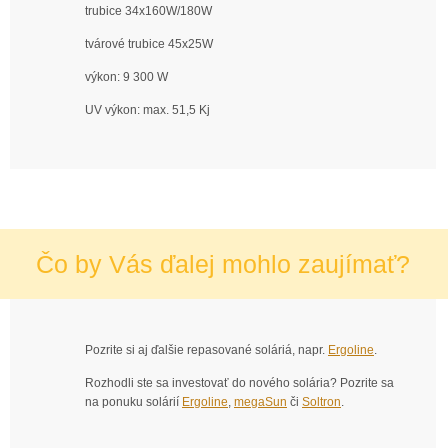
trubice 34x160W/180W
tvárové trubice 45x25W
výkon: 9 300 W
UV výkon: max. 51,5 Kj
Čo by Vás ďalej mohlo zaujímať?
Pozrite si aj ďalšie repasované soláriá, napr.
Ergoline
.
Rozhodli ste sa investovať do nového solária? Pozrite sa
na ponuku solárií
Ergoline
,
megaSun
či
Soltron
.