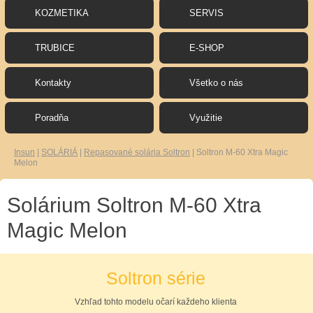
KOZMETIKA
SERVIS
TRUBICE
E-SHOP
Kontakty
Všetko o nás
Poradňa
Využitie
Insun
|
SOLÁRIÁ
|
Repasované solária Soltron
|
Soltron M-60 Xtra Magic
Melon
Solárium Soltron M-60 Xtra
Magic Melon
Soltron série
Vzhľad tohto modelu očarí každeho klienta