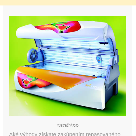
ilustrační foto
Aké výhody získate zakúpením repasovaného