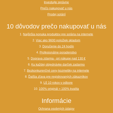
Investujte správne
Prečo nakupovať u nás
Prodej solárií
10 dôvodov prečo nakupovať u nás
1.
Najširšia ponuka produktov pre solária na internete
2.
Viac ako 9600 položiek skladom
3.
Doručenie do 24 hodín
4.
Profesionálne poradenstvo
5.
Doprava zdarma - pri nákupe nad 130 €
6.
Ku každej objednávke darček zadarmo
7.
Bezkonkurenčné ceny kozmetiky na internete
8.
Ďalšia zľava pre registrovaných zákazníkov
9.
Už 10 rokov v odbore
10.
100% originál = 100% kvalita
Informácie
Ochrana osobných údajov